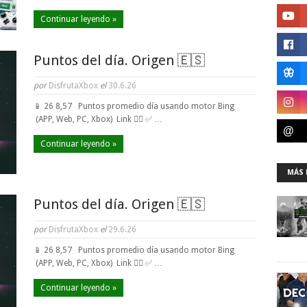
Continuar leyendo »
Puntos del día. Origen 🇪🇸
por
DisfrutaXbox
el
30.6.26
📱 26 8,57 Puntos promedio día usando motor Bing
(APP, Web, PC, Xbox) Link 👈🏼 ✅ …
Continuar leyendo »
MÁS 
Puntos del día. Origen 🇪🇸
por
DisfrutaXbox
el
29.6.26
📱 26 8,57 Puntos promedio día usando motor Bing
(APP, Web, PC, Xbox) Link 👈🏼 ✅ …
Continuar leyendo »