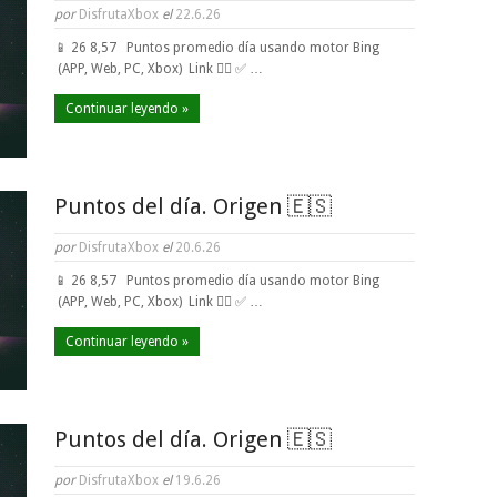
por
DisfrutaXbox
el
22.6.26
📱 26 8,57 Puntos promedio día usando motor Bing
(APP, Web, PC, Xbox) Link 👈🏼 ✅ …
Continuar leyendo »
Puntos del día. Origen 🇪🇸
por
DisfrutaXbox
el
20.6.26
📱 26 8,57 Puntos promedio día usando motor Bing
(APP, Web, PC, Xbox) Link 👈🏼 ✅ …
Continuar leyendo »
Puntos del día. Origen 🇪🇸
por
DisfrutaXbox
el
19.6.26