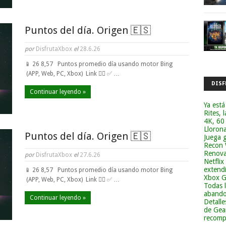
Puntos del día. Origen 🇪🇸
por
DisfrutaXbox
el
28.6.26
📱 26 8,57 Puntos promedio día usando motor Bing
(APP, Web, PC, Xbox) Link 👈🏼 ✅ …
DISF
Continuar leyendo »
Ya está
Rites, 
4K, 60
Lloron
Puntos del día. Origen 🇪🇸
Juega g
Recon 
Renova
por
DisfrutaXbox
el
27.6.26
Netflix
extend
📱 26 8,57 Puntos promedio día usando motor Bing
Xbox G
(APP, Web, PC, Xbox) Link 👈🏼 ✅ …
Todas 
abandon
Continuar leyendo »
Detalle
de Gea
recomp