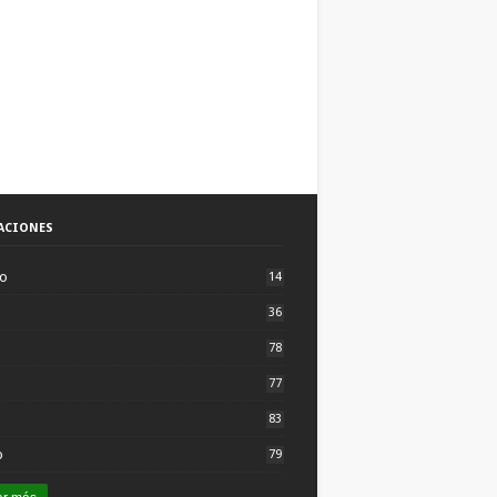
ACIONES
to
14
36
78
77
83
o
79