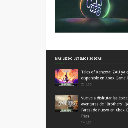
MÁS LEÍDO ÚLTIMOS 30 DÍAS
Tales of Kenzera: ZAU ya 
disponible en Xbox Game 
23.5.25
Vuelve a disfrutar las épica
aventuras de "Brothers" (J
Fares) de nuevo en Xbox 
Pass
14.5.24