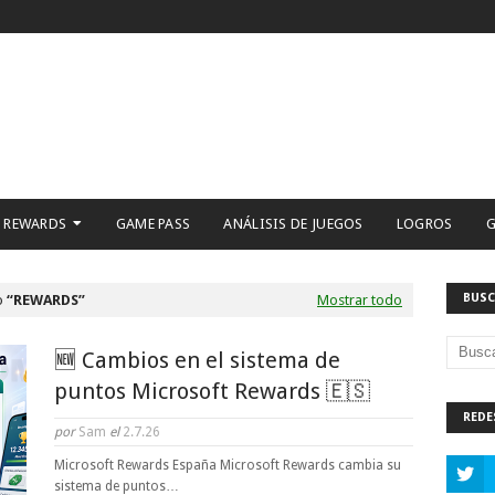
 REWARDS
GAME PASS
ANÁLISIS DE JUEGOS
LOGROS
G
BUSC
o
REWARDS
Mostrar todo
🆕 Cambios en el sistema de
puntos Microsoft Rewards 🇪🇸
REDE
por
Sam
el
2.7.26
Microsoft Rewards España Microsoft Rewards cambia su
sistema de puntos…