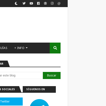
UÍAS
+ INFO
AR
S SOCIALES
SÍGUENOS EN
TELEGRAM