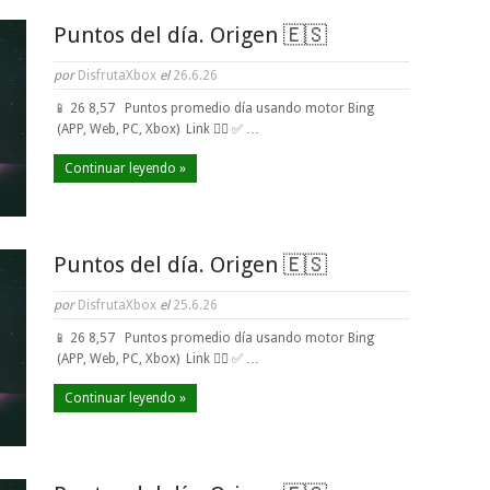
Puntos del día. Origen 🇪🇸
por
DisfrutaXbox
el
26.6.26
📱 26 8,57 Puntos promedio día usando motor Bing
(APP, Web, PC, Xbox) Link 👈🏼 ✅ …
Continuar leyendo »
Puntos del día. Origen 🇪🇸
por
DisfrutaXbox
el
25.6.26
📱 26 8,57 Puntos promedio día usando motor Bing
(APP, Web, PC, Xbox) Link 👈🏼 ✅ …
Continuar leyendo »