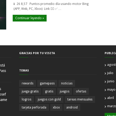
📱 26 8,57 Puntos promedio día usando motor Bing
(APP, Web, PC, Xbox) Link 👈🏼 ✅ …
Continuar leyendo »
GRACIAS POR TU VISITA
PUBLIC
agos
está
Pass
TEMAS
julio
junio
rewards
gamepass
noticias
s
mayo
juega gratis
gratis
juegos
ofertas
osef
abril
Game
logros
juegos con gold
tareas mensuales
marz
tarjeta perforada
xbox
android