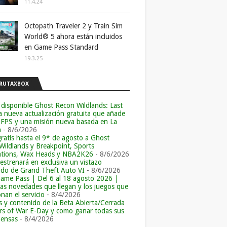
11.4.24
Octopath Traveler 2 y Train Sim
World® 5 ahora están incluidos
en Game Pass Standard
19.3.25
RUTAXBOX
 disponible Ghost Recon Wildlands: Last
la nueva actualización gratuita que añade
 FPS y una misión nueva basada en La
a
- 8/6/2026
ratis hasta el 9* de agosto a Ghost
Wildlands y Breakpoint, Sports
tions, Wax Heads y NBA2K26
- 8/6/2026
 estrenará en exclusiva un vistazo
ido de Grand Theft Auto VI
- 8/6/2026
ame Pass | Del 6 al 18 agosto 2026 |
las novedades que llegan y los juegos que
an el servicio
- 8/4/2026
s y contenido de la Beta Abierta/Cerrada
rs of War E-Day y como ganar todas sus
ensas
- 8/4/2026