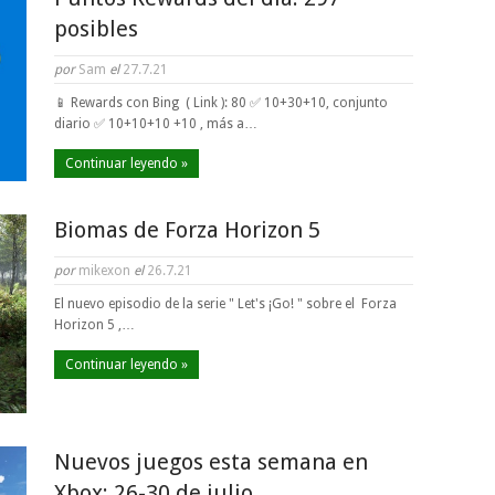
posibles
por
Sam
el
27.7.21
📱 Rewards con Bing ( Link ): 80 ✅ 10+30+10, conjunto
diario ✅ 10+10+10 +10 , más a…
Continuar leyendo »
Biomas de Forza Horizon 5
por
mikexon
el
26.7.21
El nuevo episodio de la serie " Let's ¡Go! " sobre el Forza
Horizon 5 ,…
Continuar leyendo »
Nuevos juegos esta semana en
Xbox: 26-30 de julio