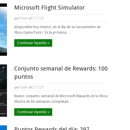
Microsoft Flight Simulator
por
Sam
el
27.7.21
¡Disponible hoy mismo, en el día de su lanzamiento en
Xbox Game Pass ! Es la próxima …
Continuar leyendo »
Conjunto semanal de Rewards: 100
puntos
por
Sam
el
27.7.21
Nuevo conjunto semanal de Microsoft Rewards en la Xbox.
(Racha de 66 semanas completad…
Continuar leyendo »
Puntos Rewards del día: 297