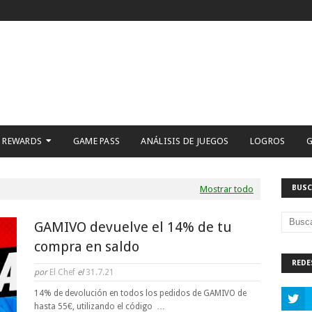
 REWARDS
GAME PASS
ANÁLISIS DE JUEGOS
LOGROS
G
BUSC
Mostrar todo
GAMIVO devuelve el 14% de tu
compra en saldo
REDE
por
El Chef
el
31.7.21
14% de devolución en todos los pedidos de GAMIVO de
hasta 55€, utilizando el código …