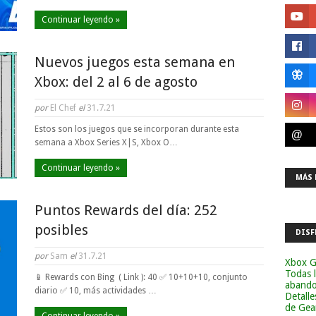
Continuar leyendo »
Nuevos juegos esta semana en
Xbox: del 2 al 6 de agosto
por
El Chef
el
31.7.21
Estos son los juegos que se incorporan durante esta
semana a Xbox Series X|S, Xbox O…
Continuar leyendo »
MÁS 
Puntos Rewards del día: 252
posibles
DISF
por
Sam
el
31.7.21
Xbox G
Todas 
📱 Rewards con Bing ( Link ): 40 ✅ 10+10+10, conjunto
abandon
diario ✅ 10, más actividades …
Detalle
de Gea