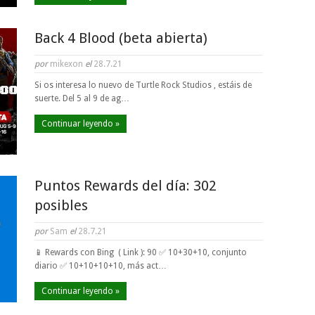
Back 4 Blood (beta abierta)
por
mikexon
el
28.7.21
Si os interesa lo nuevo de Turtle Rock Studios , estáis de
suerte. Del 5 al 9 de ag…
Continuar leyendo »
Puntos Rewards del día: 302
posibles
por
Sam
el
28.7.21
📱 Rewards con Bing ( Link ): 90 ✅ 10+30+10, conjunto
diario ✅ 10+10+10+10, más act…
Continuar leyendo »