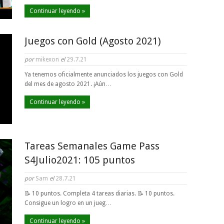
Continuar leyendo »
Juegos con Gold (Agosto 2021)
por
mikexon
el
29.7.21
Ya tenemos oficialmente anunciados los juegos con Gold
del mes de agosto 2021. ¡Aún…
Continuar leyendo »
Tareas Semanales Game Pass
S4Julio2021: 105 puntos
por
Sam
el
28.7.21
📝 10 puntos. Completa 4 tareas diarias. 📝 10 puntos.
Consigue un logro en un jueg…
Continuar leyendo »