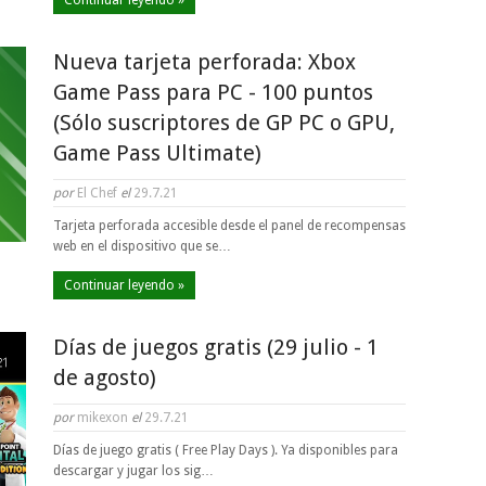
Continuar leyendo »
Nueva tarjeta perforada: Xbox
Game Pass para PC - 100 puntos
(Sólo suscriptores de GP PC o GPU,
Game Pass Ultimate)
por
El Chef
el
29.7.21
Tarjeta perforada accesible desde el panel de recompensas
web en el dispositivo que se…
Continuar leyendo »
Días de juegos gratis (29 julio - 1
de agosto)
por
mikexon
el
29.7.21
Días de juego gratis ( Free Play Days ). Ya disponibles para
descargar y jugar los sig…