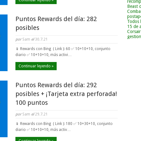
Continuar leyendo »
recomp
Beast 
Combat
postapo
Puntos Rewards del día: 282
Todos 
posibles
15 de 
Corsai
gestion
por
Sam
el
30.7.21
📱 Rewards con Bing ( Link ): 60 ✅ 10+10+10, conjunto
diario ✅ 10+10+10, más activi…
Continuar leyendo »
Puntos Rewards del día: 292
posibles + ¡Tarjeta extra perforada!
100 puntos
por
Sam
el
29.7.21
📱 Rewards con Bing ( Link ): 180 ✅ 10+30+10, conjunto
diario ✅ 10+10+10, más activ…