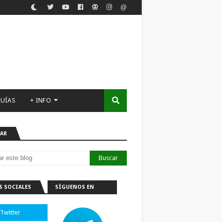
UÍAS
+ INFO
AR
S SOCIALES
SÍGUENOS EN
TELEGRAM