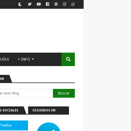
UÍAS
+ INFO
AR
S SOCIALES
SÍGUENOS EN
TELEGRAM