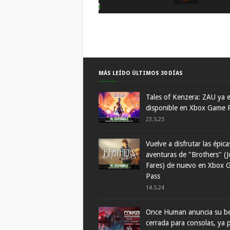
MÁS LEÍDO ÚLTIMOS 30 DÍAS
Tales of Kenzera: ZAU ya 
disponible en Xbox Game 
23.5.25
Vuelve a disfrutar las épica
aventuras de "Brothers" (J
Fares) de nuevo en Xbox 
Pass
14.5.24
Once Human anuncia su b
cerrada para consolas, ya