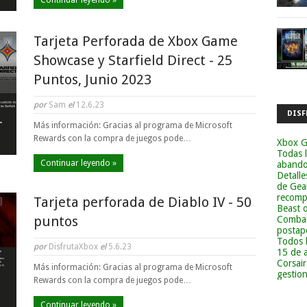
Continuar leyendo »
Tarjeta Perforada de Xbox Game
Showcase y Starfield Direct - 25
Puntos, Junio 2023
por
Sam
el
12.6.23
DISF
Más información: Gracias al programa de Microsoft
Rewards con la compra de juegos pode…
Xbox G
Todas 
Continuar leyendo »
abandon
Detalle
de Gea
recomp
Tarjeta perforada de Diablo IV - 50
Beast 
puntos
Combat
postapo
Todos 
por
DisfrutaXbox
el
5.6.23
15 de 
Corsai
Más información: Gracias al programa de Microsoft
gestion
Rewards con la compra de juegos pode…
Continuar leyendo »