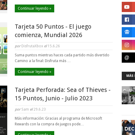
Continuar leyendo »
Tarjeta 50 Puntos - El juego
comienza, Mundial 2026
por
DisfrutaXbox
el
15.6.26
Suma puntos mientras haces cada partido más divertido
Camino a la final: Disfruta más …
Continuar leyendo »
MÁS 
Tarjeta Perforada: Sea of Thieves -
15 Puntos, Junio - Julio 2023
por
Sam
el
29.6.23
Más información: Gracias al programa de Microsoft
Rewards con la compra de juegos pode…