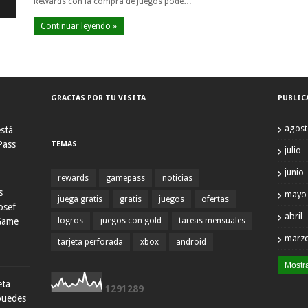
Rewards con la compra de juegos pode…
Continuar leyendo »
GRACIAS POR TU VISITA
PUBLIC
agos
está
Pass
TEMAS
julio
junio
rewards
gamepass
noticias
s
mayo
juega gratis
gratis
juegos
ofertas
osef
abril
Game
logros
juegos con gold
tareas mensuales
marz
tarjeta perforada
xbox
android
Mostr
eta
1
2
9
1
2
8
9
 puedes