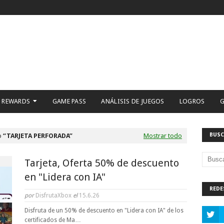
 REWARDS
GAME PASS
ANÁLISIS DE JUEGOS
LOGROS
G
BUSC
o
TARJETA PERFORADA
Mostrar todo
Tarjeta, Oferta 50% de descuento
en "Lidera con IA"
REDE
por
DisfrutaXbox
el
15.6.26
Disfruta de un 50% de descuento en "Lidera con IA" de los
certificados de Ma…