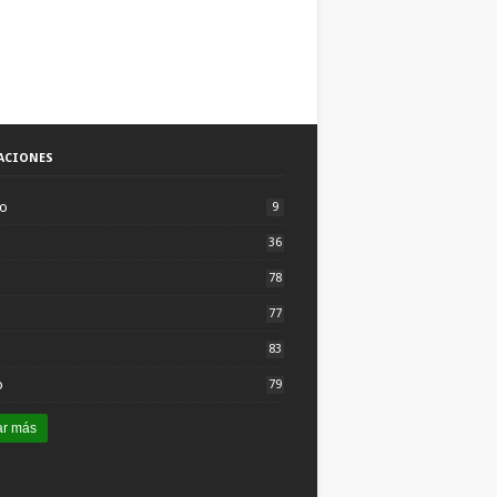
ACIONES
to
9
36
78
77
83
o
79
ar más