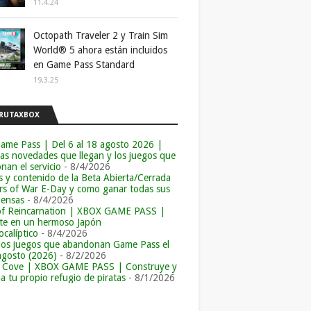
11.4.24
Octopath Traveler 2 y Train Sim
World® 5 ahora están incluidos
en Game Pass Standard
19.3.25
RUTAXBOX
ame Pass | Del 6 al 18 agosto 2026 |
las novedades que llegan y los juegos que
an el servicio
- 8/4/2026
s y contenido de la Beta Abierta/Cerrada
rs of War E-Day y como ganar todas sus
ensas
- 8/4/2026
of Reincarnation | XBOX GAME PASS |
e en un hermoso Japón
calíptico
- 8/4/2026
los juegos que abandonan Game Pass el
agosto (2026)
- 8/2/2026
r Cove | XBOX GAME PASS | Construye y
a tu propio refugio de piratas
- 8/1/2026