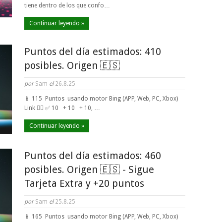
tiene dentro de los que confo…
Continuar leyendo »
Puntos del día estimados: 410
posibles. Origen 🇪🇸
por
Sam
el
26.8.25
📱 115 Puntos usando motor Bing (APP, Web, PC, Xbox)
Link 👈🏼 ✅ 10 + 10 + 10, …
Continuar leyendo »
Puntos del día estimados: 460
posibles. Origen 🇪🇸 - Sigue
Tarjeta Extra y +20 puntos
por
Sam
el
25.8.25
📱 165 Puntos usando motor Bing (APP, Web, PC, Xbox)