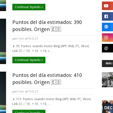
Continuar leyendo »
Puntos del día estimados: 390
posibles. Origen 🇪🇸
por
Sam
el
30.8.25
📱 95 Puntos usando motor Bing (APP, Web, PC, Xbox)
Link 👈🏼 ✅ 10 + 10 + 10, c…
Continuar leyendo »
MÁS 
Puntos del día estimados: 410
posibles. Origen 🇪🇸
por
Sam
el
29.8.25
📱 115 Puntos usando motor Bing (APP, Web, PC, Xbox)
Link 👈🏼 ✅ 10 + 10 + 10, …