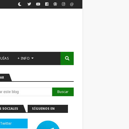
UÍAS
+ INFO
AR
S SOCIALES
SÍGUENOS EN
TELEGRAM