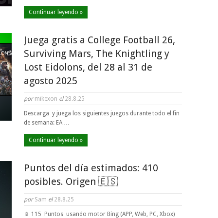
Continuar leyendo »
Juega gratis a College Football 26,
Surviving Mars, The Knightling y
Lost Eidolons, del 28 al 31 de
agosto 2025
por
mikexon
el
28.8.25
Descarga y juega los siguientes juegos durante todo el fin
de semana: EA …
Continuar leyendo »
Puntos del día estimados: 410
posibles. Origen 🇪🇸
por
Sam
el
28.8.25
📱 115 Puntos usando motor Bing (APP, Web, PC, Xbox)