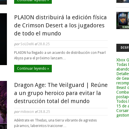
Continuar leyendo »
PLAION distribuirá la edición física
de Crimson Desert a los jugadores
de todo el mundo
por
SoLDeiN
el
28.8.25
DISF
PLAION ha llegado a un acuerdo de distribución con Pearl
Abyss para el próximo lanzam…
Xbox G
Todas 
Continuar leyendo »
abandon
Detalle
de Gea
recomp
Dragon Age: The Veilguard | Reúne
Beast 
a un grupo heroico para evitar la
Combat
postapo
destrucción total del mundo
Todos 
15 de 
Corsai
por
mikexon
el
28.8.25
gestion
Adéntrate en Thedas, una tierra vibrante de agrestes
páramos, laberintos traicioner…