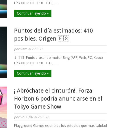
Link 👈🏼 ✅ 10 + 10 + 10, …
Continuar leyendo »
Puntos del día estimados: 410
posibles. Origen 🇪🇸
por
Sam
el
27.8.25
📱 115 Puntos usando motor Bing (APP, Web, PC, Xbox)
Link 👈🏼 ✅ 10 + 10 + 10, …
Continuar leyendo »
¡¡Abróchate el cinturón!! Forza
Horizon 6 podría anunciarse en el
Tokyo Game Show
por
SoLDeiN
el
26.8.25
Playground Games es uno de los estudios que más calidad