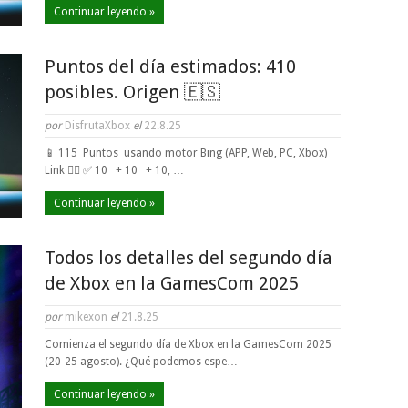
Continuar leyendo »
Puntos del día estimados: 410
posibles. Origen 🇪🇸
por
DisfrutaXbox
el
22.8.25
📱 115 Puntos usando motor Bing (APP, Web, PC, Xbox)
Link 👈🏼 ✅ 10 + 10 + 10, …
Continuar leyendo »
Todos los detalles del segundo día
de Xbox en la GamesCom 2025
por
mikexon
el
21.8.25
Comienza el segundo día de Xbox en la GamesCom 2025
(20-25 agosto). ¿Qué podemos espe…
Continuar leyendo »