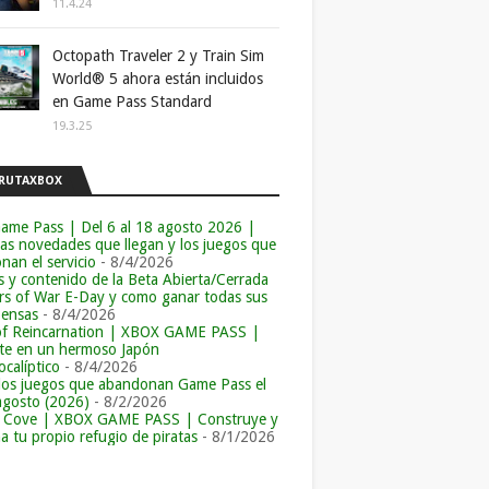
11.4.24
Octopath Traveler 2 y Train Sim
World® 5 ahora están incluidos
en Game Pass Standard
19.3.25
RUTAXBOX
ame Pass | Del 6 al 18 agosto 2026 |
las novedades que llegan y los juegos que
an el servicio
- 8/4/2026
s y contenido de la Beta Abierta/Cerrada
rs of War E-Day y como ganar todas sus
ensas
- 8/4/2026
of Reincarnation | XBOX GAME PASS |
e en un hermoso Japón
calíptico
- 8/4/2026
los juegos que abandonan Game Pass el
agosto (2026)
- 8/2/2026
r Cove | XBOX GAME PASS | Construye y
a tu propio refugio de piratas
- 8/1/2026