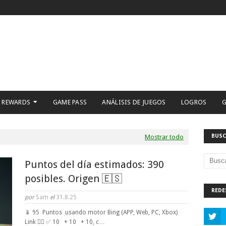
 REWARDS
GAME PASS
ANÁLISIS DE JUEGOS
LOGROS
G
BUSC
Mostrar todo
Puntos del día estimados: 390
posibles. Origen 🇪🇸
REDE
por
Sam
el
31.8.25
📱 95 Puntos usando motor Bing (APP, Web, PC, Xbox)
Link 👈🏼 ✅ 10 + 10 + 10, c…