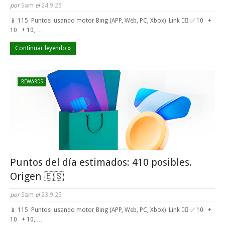
por
Sam
el
24.9.25
📱 115 Puntos usando motor Bing (APP, Web, PC, Xbox) Link 👈🏼 ✅ 10 +
10 + 10, …
Continuar leyendo »
REWARDS
Puntos del día estimados: 410 posibles.
Origen 🇪🇸
por
Sam
el
23.9.25
📱 115 Puntos usando motor Bing (APP, Web, PC, Xbox) Link 👈🏼 ✅ 10 +
10 + 10, …