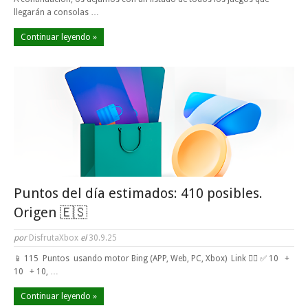
llegarán a consolas …
Continuar leyendo »
Puntos del día estimados: 410 posibles.
Origen 🇪🇸
por
DisfrutaXbox
el
30.9.25
📱 115 Puntos usando motor Bing (APP, Web, PC, Xbox) Link 👈🏼 ✅ 10 +
10 + 10, …
Continuar leyendo »