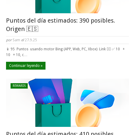
Puntos del día estimados: 390 posibles.
Origen 🇪🇸
por
Sam
el
27.9.25
📱 95 Puntos usando motor Bing (APP, Web, PC, Xbox) Link 👈🏼 ✅ 10 +
10 + 10, c…
Continuar leyendo »
REWARDS
Puntos del día estimados: 410 posibles.