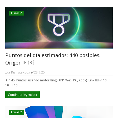
REWARDS
Puntos del día estimados: 440 posibles.
Origen 🇪🇸
por
DisfrutaXbox
el
29.9.25
📱 145 Puntos usando motor Bing (APP, Web, PC, Xbox) Link 👈🏼 ✅ 10 +
10 + 10, …
Continuar leyendo »
REWARDS