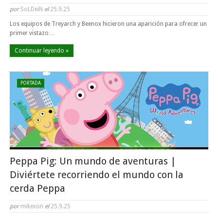
por
SoLDeiN
el
25.9.25
Los equipos de Treyarch y Beenox hicieron una aparición para ofrecer un
primer vistazo…
Continuar leyendo »
PORTADA
Peppa Pig: Un mundo de aventuras |
Diviértete recorriendo el mundo con la
cerda Peppa
por
mikexon
el
25.9.25