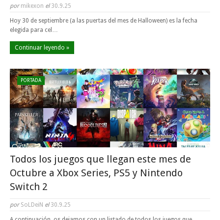
por
mikexon
el
30.9.25
Hoy 30 de septiembre (a las puertas del mes de Halloween) es la fecha
elegida para cel…
Continuar leyendo »
PORTADA
Todos los juegos que llegan este mes de
Octubre a Xbox Series, PS5 y Nintendo
Switch 2
por
SoLDeiN
el
30.9.25
A continuación, os dejamos con un listado de todos los juegos que