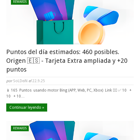
REWARDS
Puntos del día estimados: 460 posibles.
Origen 🇪🇸 - Tarjeta Extra ampliada y +20
puntos
por
SoLDeiN
el
22.9.25
📱 165 Puntos usando motor Bing (APP, Web, PC, Xbox) Link 👈🏼 ✅ 10 +
10 + 10…
Continuar leyendo »
REWARDS