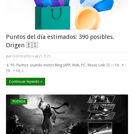
Puntos del día estimados: 390 posibles.
Origen 🇪🇸
por
DisfrutaXbox
el
21.9.25
📱 95 Puntos usando motor Bing (APP, Web, PC, Xbox) Link 👈🏼 ✅ 10 +
10 + 10, c…
Continuar leyendo »
PORTADA