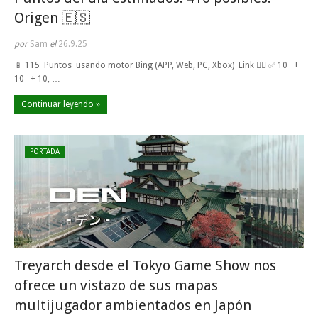
Origen 🇪🇸
por
Sam
el
26.9.25
📱 115 Puntos usando motor Bing (APP, Web, PC, Xbox) Link 👈🏼 ✅ 10 +
10 + 10, …
Continuar leyendo »
PORTADA
Treyarch desde el Tokyo Game Show nos
ofrece un vistazo de sus mapas
multijugador ambientados en Japón