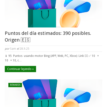
Puntos del día estimados: 390 posibles.
Origen 🇪🇸
por
Sam
el
28.9.25
📱 95 Puntos usando motor Bing (APP, Web, PC, Xbox) Link 👈🏼 ✅ 10 +
10 + 10, c…
Continuar leyendo »
REWARDS