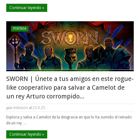
Continuar leyendo »
PORTADA
SWORN | Únete a tus amigos en este rogue-
like cooperativo para salvar a Camelot de
un rey Arturo corrompido...
por
mikexon
el
23.9.25
Explora y salva a Camelot de la desgracia en que lo ha sumido el reinado
de un rey …
Continuar leyendo »