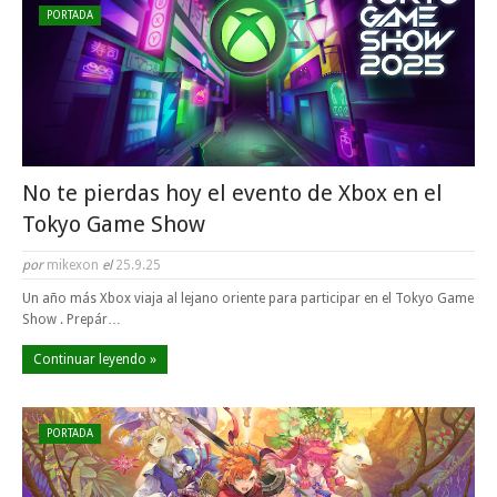
PORTADA
No te pierdas hoy el evento de Xbox en el
Tokyo Game Show
por
mikexon
el
25.9.25
Un año más Xbox viaja al lejano oriente para participar en el Tokyo Game
Show . Prepár…
Continuar leyendo »
PORTADA