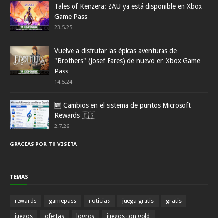
Tales of Kenzera: ZAU ya está disponible en Xbox
Game Pass
23.5.25
Vuelve a disfrutar las épicas aventuras de
"Brothers" (Josef Fares) de nuevo en Xbox Game
Pass
14.5.24
🆕 Cambios en el sistema de puntos Microsoft
Rewards 🇪🇸
2.7.26
GRACIAS POR TU VISITA
TEMAS
rewards
gamepass
noticias
juega gratis
gratis
juegos
ofertas
logros
juegos con gold