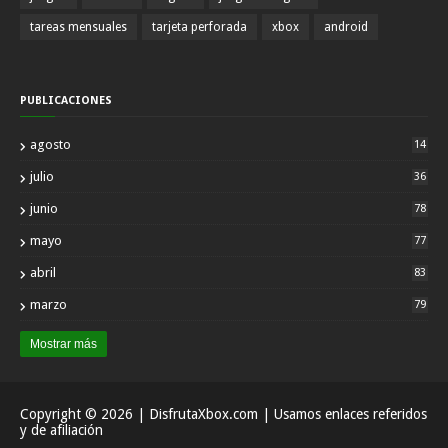
tareas mensuales
tarjeta perforada
xbox
android
PUBLICACIONES
agosto
14
julio
36
junio
78
mayo
77
abril
83
marzo
79
Mostrar más
Copyright ©
2026
| DisfrutaXbox.com | Usamos enlaces referidos
y de afiliación