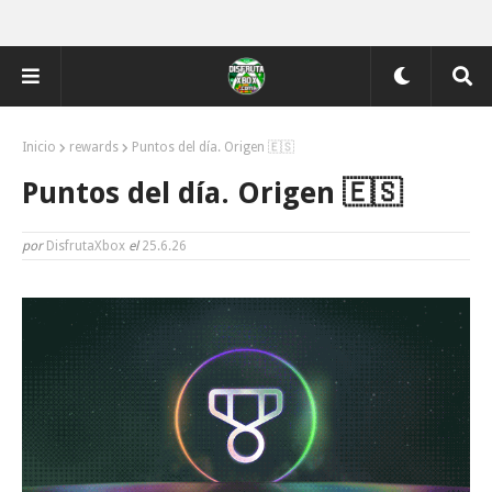
Inicio
rewards
Puntos del día. Origen 🇪🇸
Puntos del día. Origen 🇪🇸
por
DisfrutaXbox
el
25.6.26