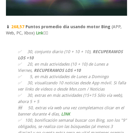
📱
26
8,57
Puntos promedio día usando motor Bing
(APP,
Web, PC, Xbox)
Link
👈🏼
✅ 30, conjunto diario (10 + 10 + 10),
RECUPERAMOS
LOS +10
✅ 20, en más actividades (10 + 10) de Lunes a
Viernes,
RECUPERAMOS LOS +10
✅ 5, en más actividades de Lunes a Domingo
✅ 30, visualizando 10 noticias desde App móvil. Si falla
ver links de videos o desde Msn.com / Noticias
✅
30, extras en más actividades (15+15 Sólo vía web),
ahora 5 + 5
🆕 50, extras vía web una vez completamos clicar en el
banner durante 4 días,
LINK
✅ 100, bonificación semanal buscar con Bing, son los "9"
obligados, se realiza con las búsquedas (al menos 3
diarias) y no cuenta extra pero en vital mantener premio