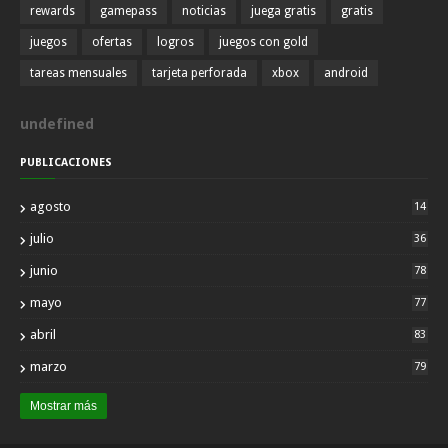
rewards
gamepass
noticias
juega gratis
gratis
juegos
ofertas
logros
juegos con gold
tareas mensuales
tarjeta perforada
xbox
android
u
n
d
e
f
i
n
e
d
PUBLICACIONES
agosto
14
julio
36
junio
78
mayo
77
abril
83
marzo
79
Mostrar más