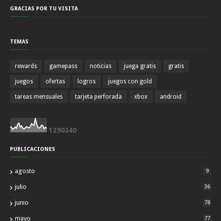
GRACIAS POR TU VISITA
TEMAS
rewards
gamepass
noticias
juega gratis
gratis
juegos
ofertas
logros
juegos con gold
tareas mensuales
tarjeta perforada
xbox
android
1
2
9
0
3
4
0
PUBLICACIONES
agosto
9
julio
36
junio
78
mayo
77