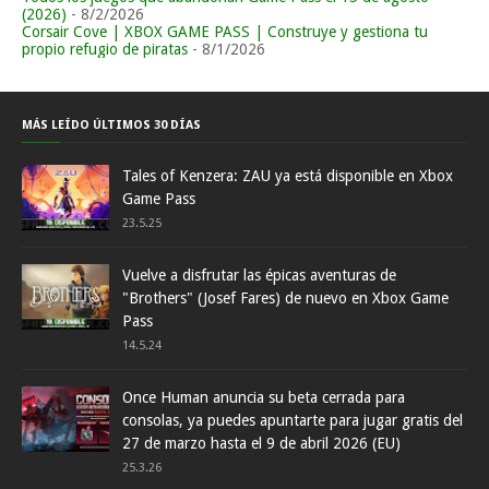
(2026)
- 8/2/2026
Corsair Cove | XBOX GAME PASS | Construye y gestiona tu
propio refugio de piratas
- 8/1/2026
MÁS LEÍDO ÚLTIMOS 30 DÍAS
Tales of Kenzera: ZAU ya está disponible en Xbox
Game Pass
23.5.25
Vuelve a disfrutar las épicas aventuras de
"Brothers" (Josef Fares) de nuevo en Xbox Game
Pass
14.5.24
Once Human anuncia su beta cerrada para
consolas, ya puedes apuntarte para jugar gratis del
27 de marzo hasta el 9 de abril 2026 (EU)
25.3.26