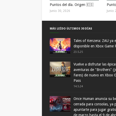
Puntos del día. Origen 🇪🇸
Punto
Junio 30, 2026
Junio 
MÁS LEÍDO ÚLTIMOS 30 DÍAS
Tales of Kenzera: ZAU ya 
disponible en Xbox Game 
23.5.25
Vuelve a disfrutar las épica
aventuras de "Brothers" (J
Fares) de nuevo en Xbox 
Pass
14.5.24
Once Human anuncia su b
cerrada para consolas, ya
apuntarte para jugar gratis
de marzo hasta el 9 de abr