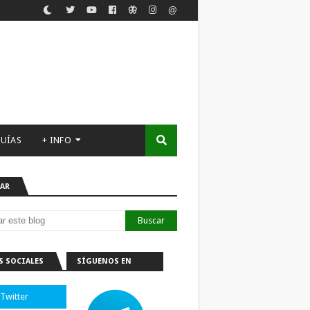
UÍAS
+ INFO
AR
S SOCIALES
SÍGUENOS EN
TELEGRAM