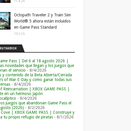
11.4.24
Octopath Traveler 2 y Train Sim
World® 5 ahora están incluidos
en Game Pass Standard
19.3.25
RUTAXBOX
ame Pass | Del 6 al 18 agosto 2026 |
las novedades que llegan y los juegos que
an el servicio
- 8/4/2026
s y contenido de la Beta Abierta/Cerrada
rs of War E-Day y como ganar todas sus
ensas
- 8/4/2026
of Reincarnation | XBOX GAME PASS |
e en un hermoso Japón
calíptico
- 8/4/2026
los juegos que abandonan Game Pass el
agosto (2026)
- 8/2/2026
r Cove | XBOX GAME PASS | Construye y
a tu propio refugio de piratas
- 8/1/2026