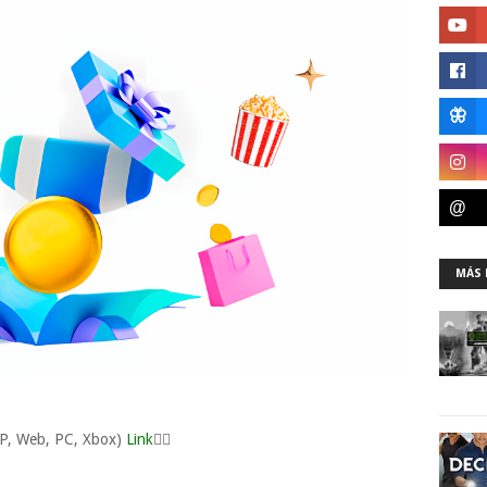
MÁS 
P, Web, PC, Xbox)
Link
👈🏼