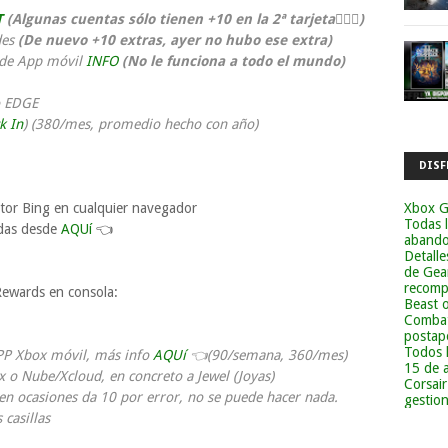
T
(Algunas cuentas sólo tienen +10 en la 2ª tarjeta
🤷🏻‍♂️
)
des
(De nuevo +10 extras, ayer no hubo ese extra)
esde App móvil
INFO
(No le funciona a todo el mundo)
o EDGE
k In
) (380/mes, promedio hecho con año)
DISF
Xbox G
or Bing en cualquier navegador
Todas 
adas desde
AQUí
👈
abandon
Detalle
de Gea
recomp
ewards en consola:
Beast 
Combat
postapo
Todos 
PP Xbox móvil, más info
AQUí
👈(90/semana, 360/mes)
15 de 
x o Nube/Xcloud, en concreto a Jewel (Joyas)
Corsai
 en ocasiones da 10 por error, no se puede hacer nada.
gestion
casillas