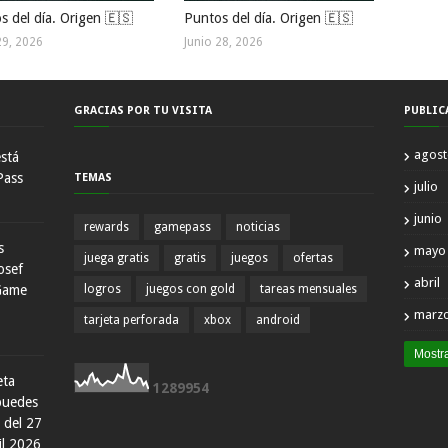
s del día. Origen 🇪🇸
Puntos del día. Origen 🇪🇸
29, 2026
Junio 28, 2026
GRACIAS POR TU VISITA
PUBLIC
agos
está
Pass
TEMAS
julio
junio
rewards
gamepass
noticias
s
mayo
juega gratis
gratis
juegos
ofertas
osef
abril
Game
logros
juegos con gold
tareas mensuales
marz
tarjeta perforada
xbox
android
Mostr
eta
1
2
8
9
9
5
4
 puedes
 del 27
il 2026