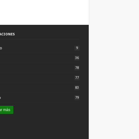
ACIONES
to
9
36
78
77
83
o
79
ar más