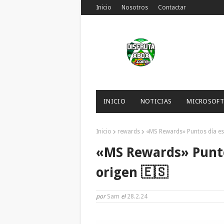
Inicio
Nosotros
Contactar
INICIO
NOTICIAS
MICROSOFT
Inicio
rewards
«MS Rewards» Puntos día es
«MS Rewards» Punto
origen 🇪🇸
por
Sam
el
28.2.24