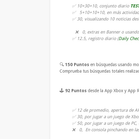
✅ 10+30+10, conjunto diario
TES
✅ 5+10+10+10, en más activida
✅ 30, visualizando 10 noticias d
❌ 0, extras en Banner o usand
✅ 12.5, registro diario (
Daily Chec
🔍
150 Puntos
en búsquedas usando mot
Comprueba tus búsquedas totales realiz
🕹
92
Puntos
desde la App Xbox y App R
✅ 12 de promedio, apertura de A
✅ 30, por jugar a un juego de Xbo
✅ 50, por jugar a un juego de PC,
❌ 0, En consola pinchando en las 