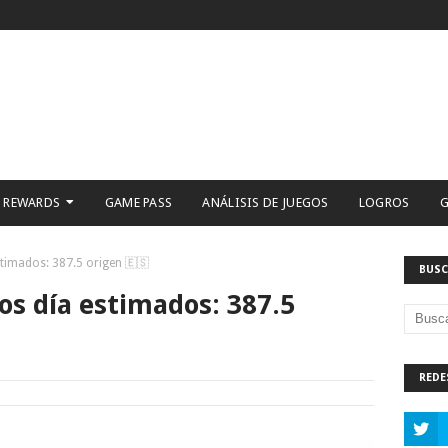
 REWARDS
GAME PASS
ANÁLISIS DE JUEGOS
LOGROS
G
timados: 387.5 origen 🇪🇸
BUSC
s día estimados: 387.5
REDE