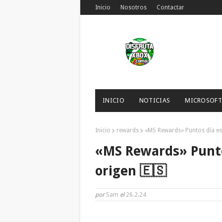
Inicio
Nosotros
Contactar
INICIO
NOTICIAS
MICROSOFT
Inicio
rewards
«MS Rewards» Puntos día es
«MS Rewards» Punto
origen 🇪🇸
por
Sam
el
26.2.24