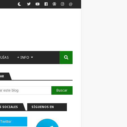
UÍAS
+ INFO
AR
S SOCIALES
SÍGUENOS EN
TELEGRAM