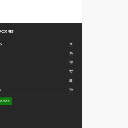
ACIONES
to
9
36
78
77
83
o
79
ar más