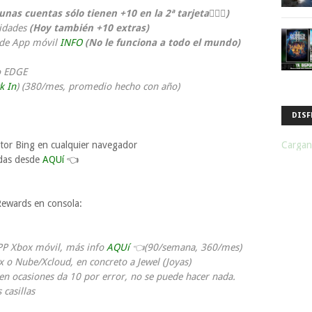
unas cuentas sólo tienen +10 en la 2ª tarjeta
🤷🏻‍♂️
)
vidades
(Hoy también +10 extras)
esde App móvil
INFO
(No le funciona a todo el mundo)
o EDGE
k In
) (380/mes, promedio hecho con año)
DISF
Cargan
or Bing en cualquier navegador
adas desde
AQUí
👈
ewards en consola:
PP Xbox móvil, más info
AQUí
👈(90/semana, 360/mes)
x o Nube/Xcloud, en concreto a Jewel (Joyas)
 en ocasiones da 10 por error, no se puede hacer nada.
casillas