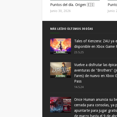
Puntos del día. Origen 🇪🇸
Punto
Junio 30, 2026
Junio 
MÁS LEÍDO ÚLTIMOS 30 DÍAS
Tales of Kenzera: ZAU ya 
disponible en Xbox Game 
23.5.25
Vuelve a disfrutar las épica
aventuras de "Brothers" (J
Fares) de nuevo en Xbox 
Pass
14.5.24
Once Human anuncia su b
cerrada para consolas, ya
apuntarte para jugar gratis
de marzo hasta el 9 de abr