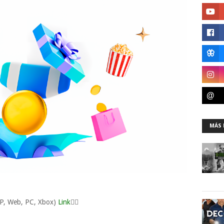
MÁS 
P, Web, PC, Xbox)
Link
👈🏼