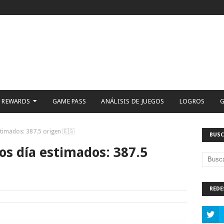
 REWARDS
GAME PASS
ANÁLISIS DE JUEGOS
LOGROS
G
timados: 387.5 origen 🇪🇸
BUSC
s día estimados: 387.5
REDE