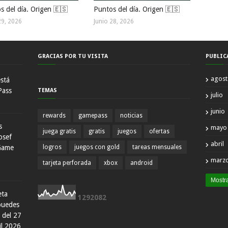
s del día. Origen 🇪🇸
Puntos del día. Origen 🇪🇸
29, 2026
Junio 28, 2026
GRACIAS POR TU VISITA
PUBLIC
agos
está
Pass
TEMAS
julio
junio
rewards
gamepass
noticias
s
mayo
juega gratis
gratis
juegos
ofertas
osef
abril
Game
logros
juegos con gold
tareas mensuales
marz
tarjeta perforada
xbox
android
Mostr
eta
1
2
9
2
0
8
2
 puedes
 del 27
il 2026