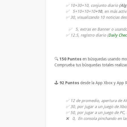
✅ 10+30+10, conjunto diario
(Alg
✅ 5+10+10+10
+10
, en más acti
✅ 30, visualizando 10 noticias d
✅ 5, extras en Banner o usand
✅ 12.5, registro diario (
Daily Chec
🔍
150 Puntos
en búsquedas usando mot
Comprueba tus búsquedas totales realiz
🕹
92
Puntos
desde la App Xbox y App R
✅ 12 de promedio, apertura de A
✅ 30, por jugar a un juego de Xbo
✅ 50, por jugar a un juego de PC,
❌ 0, En consola pinchando en las 