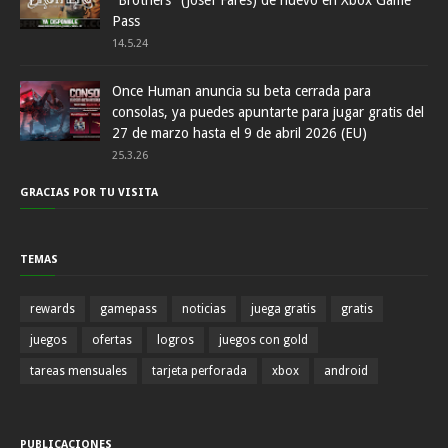
Pass
14.5.24
Once Human anuncia su beta cerrada para
consolas, ya puedes apuntarte para jugar gratis del
27 de marzo hasta el 9 de abril 2026 (EU)
25.3.26
GRACIAS POR TU VISITA
TEMAS
rewards
gamepass
noticias
juega gratis
gratis
juegos
ofertas
logros
juegos con gold
tareas mensuales
tarjeta perforada
xbox
android
PUBLICACIONES