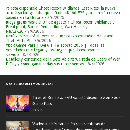
Ya está disponible Ghost Recon Wildlands: Last Rites, la nueva
actualización gratuita que añade 4K, 60 FPS y una misión nueva
basada en La Llorona
- 8/6/2026
Juega gratis hasta el 9* de agosto a Ghost Recon Wildlands y
Breakpoint, Sports Renovations, Wax Heads y
NBA2K26
- 8/6/2026
Netflix estrenará en exclusiva un vistazo extendido de Grand
Theft Auto VI
- 8/6/2026
Xbox Game Pass | Del 6 al 18 agosto 2026 | Todas las
novedades que llegan y los juegos que abandonan el
servicio
- 8/4/2026
Detalles y contenido de la Beta Abierta/Cerrada de Gears of War
E-Day y como ganar todas sus recompensas
- 8/4/2026
MÁS LEÍDO ÚLTIMOS 30 DÍAS
Tales of Kenzera: ZAU ya está disponible en Xbox
Game Pass
23.5.25
Vuelve a disfrutar las épicas aventuras de
"Brothers" (Josef Fares) de nuevo en Xbox Game