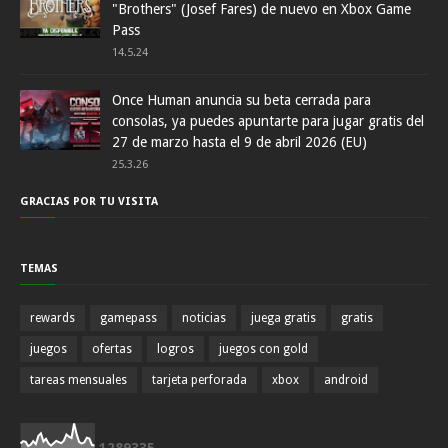
"Brothers" (Josef Fares) de nuevo en Xbox Game
Pass
14.5.24
Once Human anuncia su beta cerrada para
consolas, ya puedes apuntarte para jugar gratis del
27 de marzo hasta el 9 de abril 2026 (EU)
25.3.26
GRACIAS POR TU VISITA
TEMAS
rewards
gamepass
noticias
juega gratis
gratis
juegos
ofertas
logros
juegos con gold
tareas mensuales
tarjeta perforada
xbox
android
1
2
8
9
3
3
5