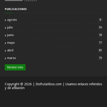
PUBLICACIONES
agosto
8
julio
36
junio
78
mayo
77
abril
83
marzo
79
Mostrar más
Copyright ©
2026
| DisfrutaXbox.com | Usamos enlaces referidos
y de afiliación
Inicio
Acerca
Contactar