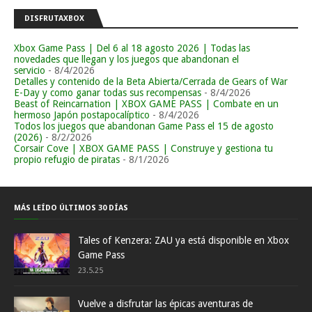
DISFRUTAXBOX
Xbox Game Pass | Del 6 al 18 agosto 2026 | Todas las
novedades que llegan y los juegos que abandonan el
servicio
- 8/4/2026
Detalles y contenido de la Beta Abierta/Cerrada de Gears of War
E-Day y como ganar todas sus recompensas
- 8/4/2026
Beast of Reincarnation | XBOX GAME PASS | Combate en un
hermoso Japón postapocalíptico
- 8/4/2026
Todos los juegos que abandonan Game Pass el 15 de agosto
(2026)
- 8/2/2026
Corsair Cove | XBOX GAME PASS | Construye y gestiona tu
propio refugio de piratas
- 8/1/2026
MÁS LEÍDO ÚLTIMOS 30 DÍAS
Tales of Kenzera: ZAU ya está disponible en Xbox
Game Pass
23.5.25
Vuelve a disfrutar las épicas aventuras de