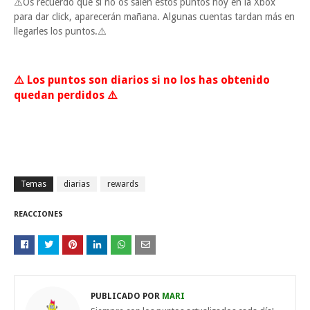
⚠️Os recuerdo que si no os salen estos puntos hoy en la Xbox
para dar click, aparecerán mañana. Algunas cuentas tardan más en
llegarles los puntos.⚠️
⚠️ Los puntos son diarios si no los has obtenido
quedan perdidos ⚠️
Temas
diarias
rewards
REACCIONES
PUBLICADO POR
MARI