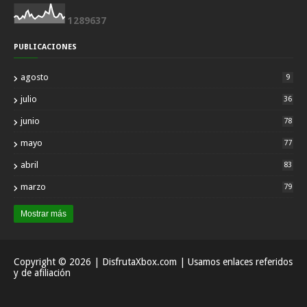
1
2
8
9
6
3
7
PUBLICACIONES
agosto
9
julio
36
junio
78
mayo
77
abril
83
marzo
79
Mostrar más
Copyright ©
2026
| DisfrutaXbox.com | Usamos enlaces referidos
y de afiliación
Inicio
Acerca
Contactar