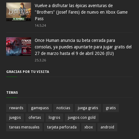
Vuelve a disfrutar las épicas aventuras de
"Brothers" (Josef Fares) de nuevo en Xbox Game
Pass
14.5.24
Once Human anuncia su beta cerrada para
consolas, ya puedes apuntarte para jugar gratis del
27 de marzo hasta el 9 de abril 2026 (EU)
25.3.26
GRACIAS POR TU VISITA
TEMAS
rewards
gamepass
noticias
juega gratis
gratis
juegos
ofertas
logros
juegos con gold
tareas mensuales
tarjeta perforada
xbox
android