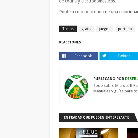
de cocina y electrodomésticos.
Ponte a cocinar al ritmo de una emociona
Temas
gratis
juegos
portada
REACCIONES
Facebook
Twitter
PUBLICADO POR
DISFR
Todo sobre Microsoft Re
Manuales y guías para t
ENTRADAS QUE PUEDEN INTERESARTE