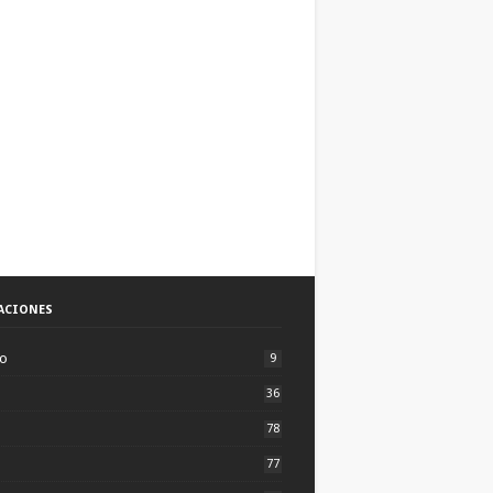
ACIONES
to
9
36
78
77