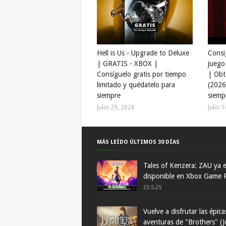
Hell is Us - Upgrade to Deluxe
Consi
| GRATIS - XBOX |
juego
Consíguelo gratis por tiempo
| Obt
limitado y quédatelo para
(2026
siempre
siemp
Julio 29, 2026
Julio 
MÁS LEÍDO ÚLTIMOS 30 DÍAS
Tales of Kenzera: ZAU ya 
disponible en Xbox Game 
23.5.25
Vuelve a disfrutar las épica
aventuras de "Brothers" (J