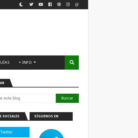
UÍAS
+ INFO
AR
S SOCIALES
SÍGUENOS EN
TELEGRAM