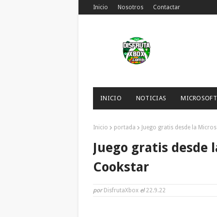
Inicio
Nosotros
Contactar
INICIO
NOTICIAS
MICROSOFT
Inicio
portada
Juego gratis desde la Micr
Juego gratis desde 
Cookstar
por
DisfrutaXbox
el
22.9.22