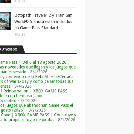
11.4.24
Octopath Traveler 2 y Train Sim
World® 5 ahora están incluidos
en Game Pass Standard
19.3.25
RUTAXBOX
ame Pass | Del 6 al 18 agosto 2026 |
las novedades que llegan y los juegos que
an el servicio
- 8/4/2026
s y contenido de la Beta Abierta/Cerrada
rs of War E-Day y como ganar todas sus
ensas
- 8/4/2026
of Reincarnation | XBOX GAME PASS |
e en un hermoso Japón
calíptico
- 8/4/2026
los juegos que abandonan Game Pass el
agosto (2026)
- 8/2/2026
r Cove | XBOX GAME PASS | Construye y
a tu propio refugio de piratas
- 8/1/2026