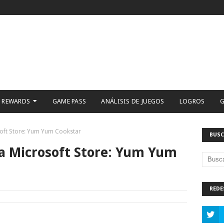
 REWARDS
GAME PASS
ANÁLISIS DE JUEGOS
LOGROS
G
osoft Store: Yum Yum Cookstar
BUSC
la Microsoft Store: Yum Yum
REDE