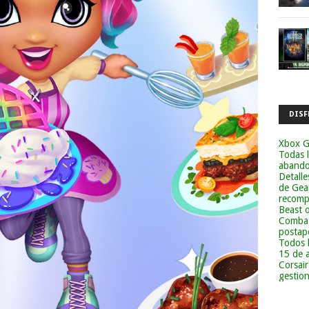
DISF
Xbox G
Todas 
abandon
Detalle
de Gea
recomp
Beast 
Combat
postapo
Todos 
15 de 
Corsai
gestion