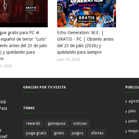
gue gratis para PC el
Echo Generation: M.E. |
 español de terror "Luto"
GRATIS - PC | Obtenlo antes
enlo antes del 23 de julio
del 23 de julio (2026) y
) y quédatelo para
quédatelo para siempre
re
Julio 16, 2026
16, 2026
GRACIAS POR TU VISITA
PUBLIC
agos
está
Pass
TEMAS
julio
junio
rewards
gamepass
noticias
s
mayo
juega gratis
gratis
juegos
ofertas
osef