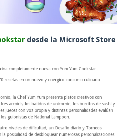
ookstar
desde la Microsoft Store
 cocina completamente nueva con Yum Yum Cookstar.
70 recetas en un nuevo y enérgico concurso culinario
icornio, la Chef Yum Yum presenta platos creativos con
res arcoíris, los batidos de unicornio, los burritos de sushi y
res jueces con voz propia y distintas personalidades evalúan
r los guionistas de National Lampoon.
o niveles de dificultad, un Desafío diario y Torneos
on la posibilidad de desbloquear numerosas personalizaciones