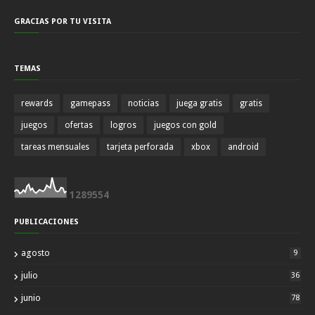
GRACIAS POR TU VISITA
TEMAS
rewards
gamepass
noticias
juega gratis
gratis
juegos
ofertas
logros
juegos con gold
tareas mensuales
tarjeta perforada
xbox
android
1
2
8
9
5
5
4
PUBLICACIONES
agosto
9
julio
36
junio
78