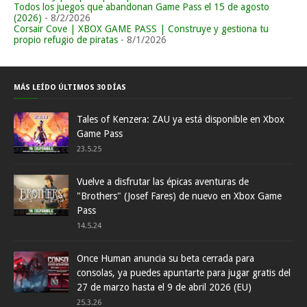
Todos los juegos que abandonan Game Pass el 15 de agosto
(2026)
- 8/2/2026
Corsair Cove | XBOX GAME PASS | Construye y gestiona tu
propio refugio de piratas
- 8/1/2026
MÁS LEÍDO ÚLTIMOS 30 DÍAS
Tales of Kenzera: ZAU ya está disponible en Xbox
Game Pass
23.5.25
Vuelve a disfrutar las épicas aventuras de
"Brothers" (Josef Fares) de nuevo en Xbox Game
Pass
14.5.24
Once Human anuncia su beta cerrada para
consolas, ya puedes apuntarte para jugar gratis del
27 de marzo hasta el 9 de abril 2026 (EU)
25.3.26