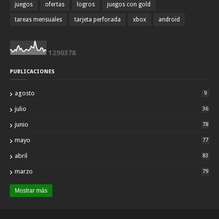
juegos
ofertas
logros
juegos con gold
tareas mensuales
tarjeta perforada
xbox
android
1
2
9
0
3
7
8
PUBLICACIONES
agosto
9
julio
36
junio
78
mayo
77
abril
83
marzo
79
Mostrar más