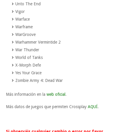
Unto The End
Vigor
Warface
Warframe
WarGroove
Warhammer Vermintide 2
War Thunder
World of Tanks
X-Morph Defe
Yes Your Grace
Zombie Army 4: Dead War
Más información en la
web oficial
.
Más datos de juegos que permiten Crossplay
AQUÍ
.
Si observáis cualquier cambio o error por favor,