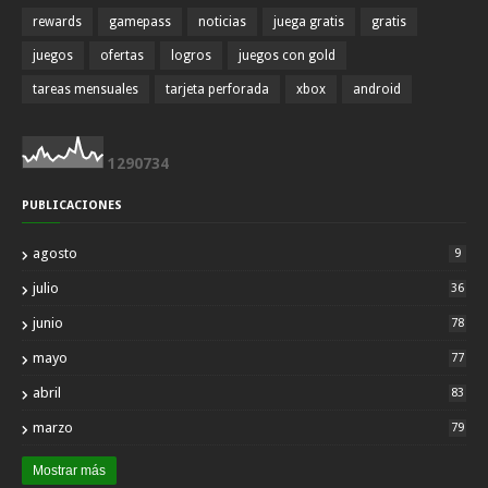
rewards
gamepass
noticias
juega gratis
gratis
juegos
ofertas
logros
juegos con gold
tareas mensuales
tarjeta perforada
xbox
android
1
2
9
0
7
3
4
PUBLICACIONES
agosto
9
julio
36
junio
78
mayo
77
abril
83
marzo
79
Mostrar más