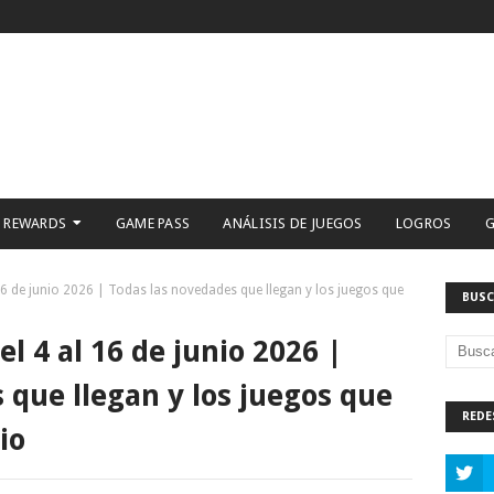
 REWARDS
GAME PASS
ANÁLISIS DE JUEGOS
LOGROS
G
6 de junio 2026 | Todas las novedades que llegan y los juegos que
BUSC
l 4 al 16 de junio 2026 |
 que llegan y los juegos que
REDE
io