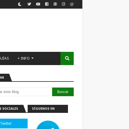
UÍAS
+ INFO
AR
S SOCIALES
SÍGUENOS EN
TELEGRAM