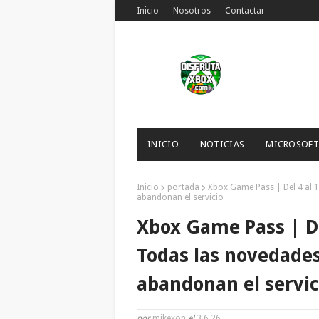
Inicio
Nosotros
Contactar
INICIO
NOTICIAS
MICROSOFT
Inicio
portada
Xbox Game Pass | Del 4 al 1
abandonan el servicio
Xbox Game Pass | De
Todas las novedades
abandonan el servic
por
mikexon
el
3.6.26