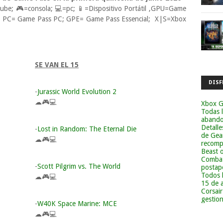
be; 🎮=consola; 💻=pc; 📱=Dispositivo Portátil ,GPU=Game
; PC= Game Pass PC; GPE= Game Pass Essencial; X|S=Xbox
SE VAN EL 15
DISF
-
Jurassic World Evolution 2
☁🎮💻
Xbox G
Todas 
abandon
Detalle
-
Lost in Random: The Eternal Die
de Gea
☁🎮💻
recomp
Beast 
Combat
-
Scott Pilgrim vs. The World
postapo
Todos 
☁🎮💻
15 de 
Corsai
gestion
-
W40K Space Marine: MCE
☁🎮💻