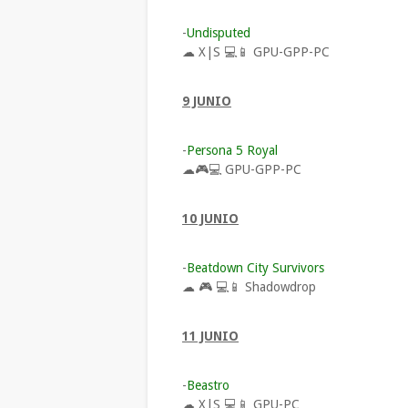
-
Undisputed
☁ X|S 💻📱
GPU-GPP-PC
9 JUNIO
-
Persona 5 Royal
☁🎮💻
GPU-GPP-PC
10 JUNIO
-
Beatdown City Survivors
☁ 🎮 💻📱
Shadowdrop
11 JUNIO
-
Beastro
☁ X|S 💻📱
GPU-PC