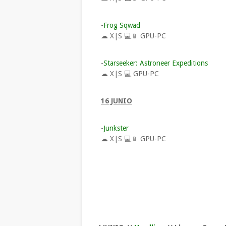
-
Frog Sqwad
☁ X|S 💻📱
GPU-PC
-
Starseeker: Astroneer Expeditions
☁ X|S 💻
GPU-PC
16 JUNIO
-
Junkster
☁ X|S 💻📱
GPU-PC