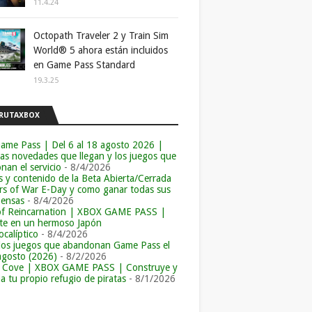
11.4.24
Octopath Traveler 2 y Train Sim
World® 5 ahora están incluidos
en Game Pass Standard
19.3.25
RUTAXBOX
ame Pass | Del 6 al 18 agosto 2026 |
las novedades que llegan y los juegos que
an el servicio
- 8/4/2026
s y contenido de la Beta Abierta/Cerrada
rs of War E-Day y como ganar todas sus
ensas
- 8/4/2026
of Reincarnation | XBOX GAME PASS |
e en un hermoso Japón
calíptico
- 8/4/2026
los juegos que abandonan Game Pass el
agosto (2026)
- 8/2/2026
r Cove | XBOX GAME PASS | Construye y
a tu propio refugio de piratas
- 8/1/2026