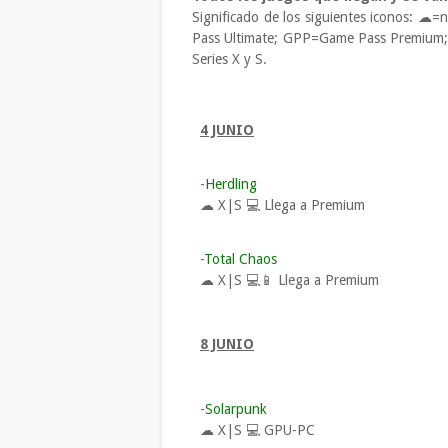
Significado de los siguientes iconos:
☁=nu
Pass Ultimate; GPP=Game Pass Premium
Series X y S.
4 JUNIO
-
Herdling
☁ X|S 💻
Llega a Premium
-
Total Chaos
☁ X|S 💻📱
Llega a Premium
8 JUNIO
-
Solarpunk
☁ X|S 💻
GPU-
PC