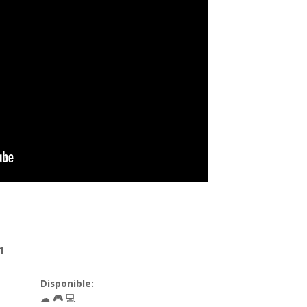
1
Disponible:
☁ 🎮
💻