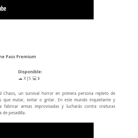
ame Pass Premium
Disponible:
☁ X|S
💻📱
al Chaos, un survival horror en primera persona repleto de
s que matar, evitar o gritar. En este mundo inquietante y
ra fabricar armas improvisadas y lucharás contra criaturas
a de pesadilla.