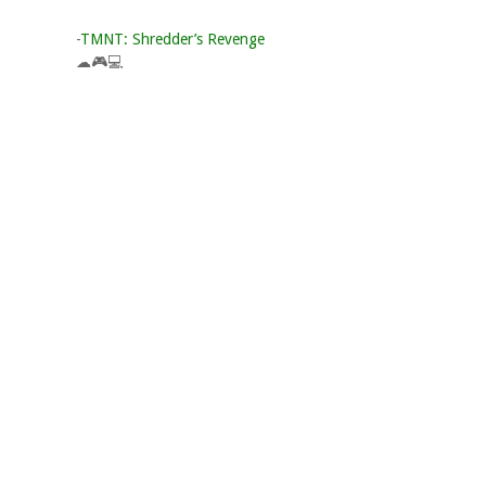
-
TMNT: Shredder’s Revenge
☁🎮💻