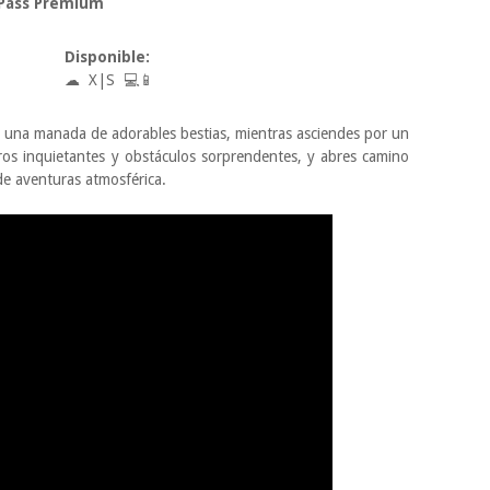
 Pass Premium
Disponible:
☁ X|S
💻📱
 una manada de adorables bestias, mientras asciendes por un
ros inquietantes y obstáculos sorprendentes, y abres camino
 de aventuras atmosférica.