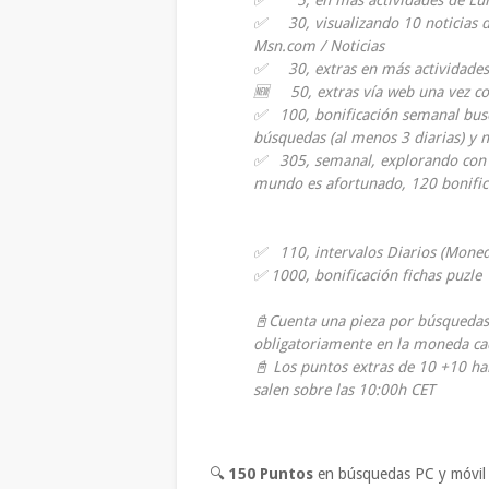
✅ 5, en más actividades de Lu
✅ 30, visualizando 10 noticias de
Msn.com / Noticias
✅
30, extras en más actividades
🆕 50, extras vía web una vez co
✅ 100, bonificación semanal buscar
búsquedas (al menos 3 diarias) y 
✅ 305, semanal, explorando con 
mundo es afortunado, 120 bonific
✅ 110, intervalos Diarios (Mone
✅ 1000, bonificación fichas puzl
📓Cuenta una pieza por búsquedas 
obligatoriamente en la moneda ca
📓 Los puntos extras de 10 +10 hab
salen sobre las 10:00h CET
🔍
150 Puntos
en búsquedas PC y móvil 