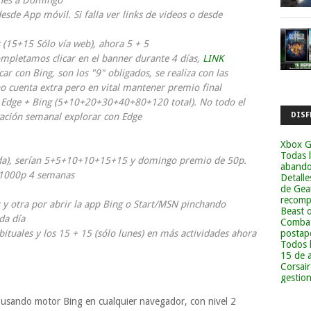
nes a Domingo
sde App móvil. Si falla ver links de videos o desde
 (15+15 Sólo vía web), ahora 5 + 5
mpletamos clicar en el banner durante 4 días,
LINK
 con Bing, son los "9" obligados, se realiza con las
no cuenta extra pero en vital mantener premio final
Edge + Bing (5+10+20+30+40+80+120 total). No todo el
DISF
ación semanal explorar con Edge
Xbox G
Todas 
da), serían 5+5+10+10+15+15 y domingo premio de 50p.
abandon
e 1000p 4 semanas
Detalle
de Gea
recomp
y otra por abrir la app Bing o Start/MSN pinchando
Beast 
da día
Combat
postapo
ituales y los 15 + 15 (sólo lunes) en más actividades ahora
Todos 
15 de 
Corsai
gestion
usando motor Bing en cualquier navegador, con nivel 2