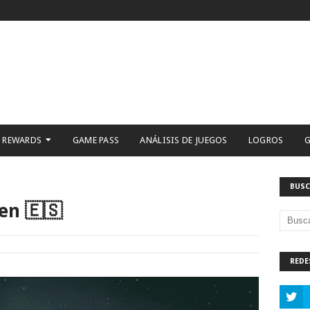
 REWARDS
GAME PASS
ANÁLISIS DE JUEGOS
LOGROS
G
BUSC
gen 🇪🇸
REDE