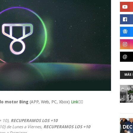
MÁS 
do motor Bing
(APP, Web, PC, Xbox)
Link
👈🏼
+ 10),
RECUPERAMOS LOS +10
0) de Lunes a Viernes,
RECUPERAMOS LOS +10