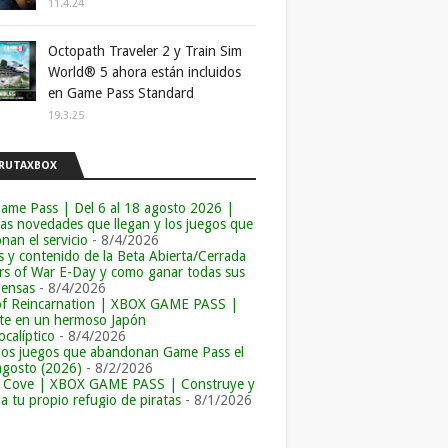
11.4.24
Octopath Traveler 2 y Train Sim
World® 5 ahora están incluidos
en Game Pass Standard
19.3.25
RUTAXBOX
ame Pass | Del 6 al 18 agosto 2026 |
las novedades que llegan y los juegos que
an el servicio
- 8/4/2026
s y contenido de la Beta Abierta/Cerrada
rs of War E-Day y como ganar todas sus
ensas
- 8/4/2026
of Reincarnation | XBOX GAME PASS |
e en un hermoso Japón
calíptico
- 8/4/2026
los juegos que abandonan Game Pass el
agosto (2026)
- 8/2/2026
r Cove | XBOX GAME PASS | Construye y
a tu propio refugio de piratas
- 8/1/2026