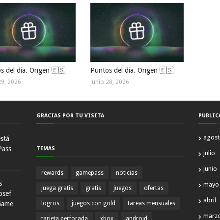
s del día. Origen 🇪🇸
Puntos del día. Origen 🇪🇸
29, 2026
Junio 28, 2026
GRACIAS POR TU VISITA
PUBLIC
agos
está
Pass
TEMAS
julio
junio
rewards
gamepass
noticias
s
mayo
juega gratis
gratis
juegos
ofertas
osef
abril
Game
logros
juegos con gold
tareas mensuales
marz
tarjeta perforada
xbox
android