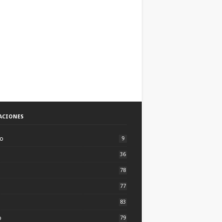
ACIONES
to
9
36
78
77
83
o
79