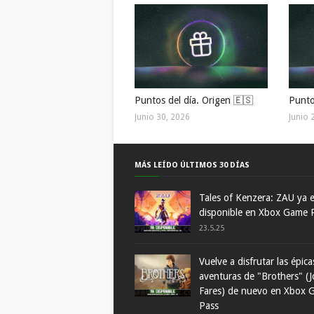
Puntos del día. Origen 🇪🇸
Punto
Junio 30, 2026
Junio 
MÁS LEÍDO ÚLTIMOS 30 DÍAS
Tales of Kenzera: ZAU ya 
disponible en Xbox Game 
23.5.25
Vuelve a disfrutar las épica
aventuras de "Brothers" (J
Fares) de nuevo en Xbox 
Pass