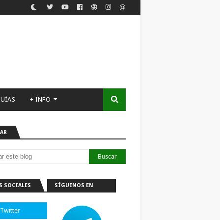
UÍAS
+ INFO
AR
S SOCIALES
SÍGUENOS EN
TELEGRAM