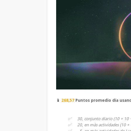
📱
26
8,57
Puntos promedio día usan
✅ 30, conjunto diario (10 + 10 
✅ 20, en más actividades (10 + 1