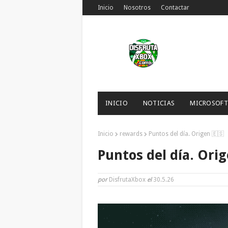
Inicio
Nosotros
Contactar
INICIO
NOTICIAS
MICROSOFT
Inicio
rewards
Puntos del día. Origen 🇪🇸
Puntos del día. Ori
por
DisfrutaXbox
el
30.5.26