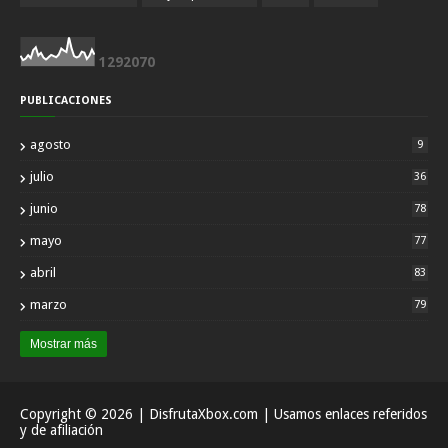
1
2
9
2
0
7
0
PUBLICACIONES
agosto
9
julio
36
junio
78
mayo
77
abril
83
marzo
79
Mostrar más
Copyright ©
2026
| DisfrutaXbox.com | Usamos enlaces referidos
y de afiliación