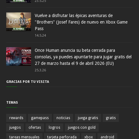
23.5.25
Vuelve a disfrutar las épicas aventuras de
"Brothers" (Josef Fares) de nuevo en Xbox Game
Pass
14.5.24
Once Human anuncia su beta cerrada para
consolas, ya puedes apuntarte para jugar gratis del
27 de marzo hasta el 9 de abril 2026 (EU)
25.3.26
GRACIAS POR TU VISITA
TEMAS
rewards
gamepass
noticias
juega gratis
gratis
juegos
ofertas
logros
juegos con gold
tareas mensuales
tarjeta perforada
xbox
android