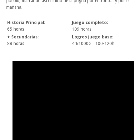
pueblo, marcando así el inicio de la pugna por el trono... y por el
mañana.
Historia Principal:
Juego completo:
65 horas
109 horas
+ Secundarias:
Logros juego base:
88 horas
44/1000G 100-120h