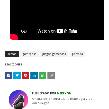
Temas
gamepass
juegos gamepass
portada
REACCIONES
PUBLICADO POR
MIKEXON
Amante de la naturaleza, la tecnología y los
videojuegos.