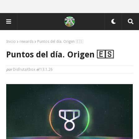
Inicio
rewards
Puntos del día. Origen 🇪🇸
Puntos del día. Origen 🇪🇸
por
DisfrutaXbox
el
13.1.26