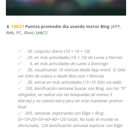
📱
188,57
Puntos promedio día usando motor Bing
(APP,
Web, PC, Xbox)
Link
👈🏼
✅ 30, conjunto diario (10 + 10 + 10)
✅ 20, en más actividades (10 + 10) de Lunes a Viernes
✅ 5, en más actividades de Lunes a Domingo
✅ 30, visualizando 10 noticias desde App móvil. Si falla
ver links de videos o desde Msn.com / Noticias
✅ 30, extras en más actividades (15+15 Sólo vía web)
✅ 100, bonificación semanal buscar con Bing, son los "9"
obligados, se realiza con las búsquedas (al menos 3
diarias) y no cuenta extra pero en vital mantener premio
final
✅ 305, semanal, explorando con Edge + Bing
(5+10+20+30+40+80+120 total). No todo el mundo es
afortunado, 120 bonificación semanal explorar con Edge