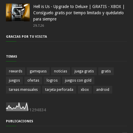
Hell is Us - Upgrade to Deluxe | GRATIS - XBOX |
Consíguelo gratis por tiempo limitado y quédatelo
para siempre
29.7.26
GRACIAS POR TU VISITA
TEMAS
rewards
gamepass
noticias
juega gratis
gratis
juegos
ofertas
logros
juegos con gold
tareas mensuales
tarjeta perforada
xbox
android
1
2
9
4
8
3
4
PUBLICACIONES