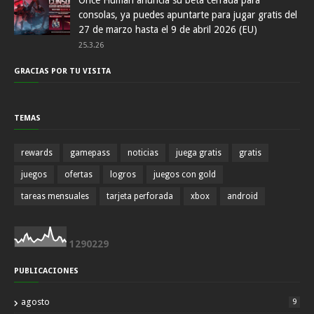
consolas, ya puedes apuntarte para jugar gratis del
27 de marzo hasta el 9 de abril 2026 (EU)
25.3.26
GRACIAS POR TU VISITA
TEMAS
rewards
gamepass
noticias
juega gratis
gratis
juegos
ofertas
logros
juegos con gold
tareas mensuales
tarjeta perforada
xbox
android
1
2
9
0
2
2
9
PUBLICACIONES
agosto
9