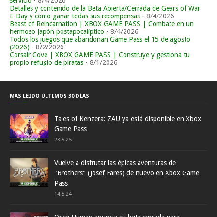
servicio
- 8/4/2026
Detalles y contenido de la Beta Abierta/Cerrada de Gears of War
E-Day y como ganar todas sus recompensas
- 8/4/2026
Beast of Reincarnation | XBOX GAME PASS | Combate en un
hermoso Japón postapocalíptico
- 8/4/2026
Todos los juegos que abandonan Game Pass el 15 de agosto
(2026)
- 8/2/2026
Corsair Cove | XBOX GAME PASS | Construye y gestiona tu
propio refugio de piratas
- 8/1/2026
MÁS LEÍDO ÚLTIMOS 30 DÍAS
Tales of Kenzera: ZAU ya está disponible en Xbox
Game Pass
23.5.25
Vuelve a disfrutar las épicas aventuras de
"Brothers" (Josef Fares) de nuevo en Xbox Game
Pass
14.5.24
Once Human anuncia su beta cerrada para