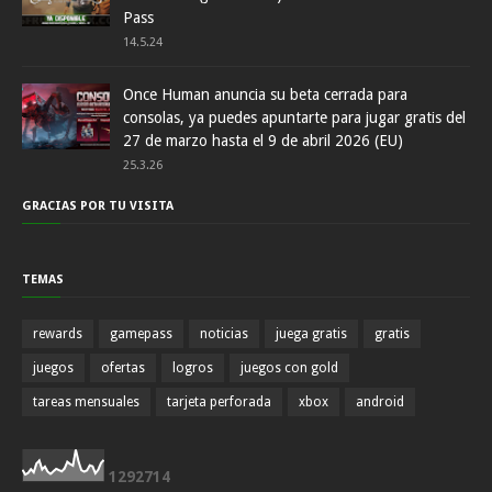
Pass
14.5.24
Once Human anuncia su beta cerrada para
consolas, ya puedes apuntarte para jugar gratis del
27 de marzo hasta el 9 de abril 2026 (EU)
25.3.26
GRACIAS POR TU VISITA
TEMAS
rewards
gamepass
noticias
juega gratis
gratis
juegos
ofertas
logros
juegos con gold
tareas mensuales
tarjeta perforada
xbox
android
1
2
9
2
7
1
4