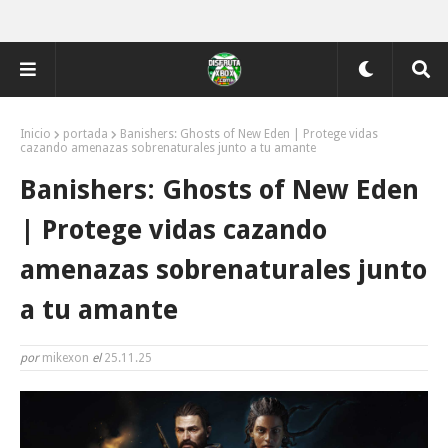
Inicio
portada
Banishers: Ghosts of New Eden | Protege vidas
cazando amenazas sobrenaturales junto a tu amante
Banishers: Ghosts of New Eden
| Protege vidas cazando
amenazas sobrenaturales junto
a tu amante
por
mikexon
el
25.11.25