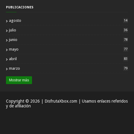
PUBLICACIONES
agosto
14
julio
36
junio
78
mayo
77
abril
83
marzo
79
Mostrar más
Copyright ©
2026
| DisfrutaXbox.com | Usamos enlaces referidos
y de afiliación
Inicio
Acerca
Contactar