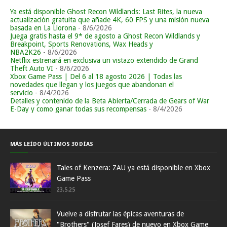
Ya está disponible Ghost Recon Wildlands: Last Rites, la nueva
actualización gratuita que añade 4K, 60 FPS y una misión nueva
basada en La Llorona
- 8/6/2026
Juega gratis hasta el 9* de agosto a Ghost Recon Wildlands y
Breakpoint, Sports Renovations, Wax Heads y
NBA2K26
- 8/6/2026
Netflix estrenará en exclusiva un vistazo extendido de Grand
Theft Auto VI
- 8/6/2026
Xbox Game Pass | Del 6 al 18 agosto 2026 | Todas las
novedades que llegan y los juegos que abandonan el
servicio
- 8/4/2026
Detalles y contenido de la Beta Abierta/Cerrada de Gears of War
E-Day y como ganar todas sus recompensas
- 8/4/2026
MÁS LEÍDO ÚLTIMOS 30 DÍAS
Tales of Kenzera: ZAU ya está disponible en Xbox
Game Pass
23.5.25
Vuelve a disfrutar las épicas aventuras de
"Brothers" (Josef Fares) de nuevo en Xbox Game