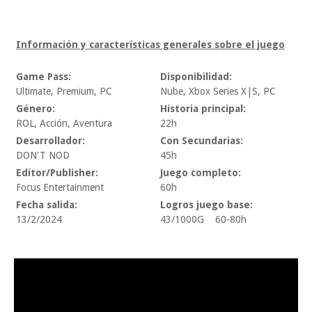
Información y características generales sobre el juego
Game Pass:
Disponibilidad:
Ultimate, Premium, PC
Nube, Xbox Series X|S, PC
Género:
Historia principal:
ROL, Acción, Aventura
22h
Desarrollador:
Con Secundarias:
DON'T NOD
45h
Editor/Publisher:
Juego completo:
Focus Entertainment
60h
Fecha salida:
Logros juego base:
13/2/2024
43/1000G 60-80h