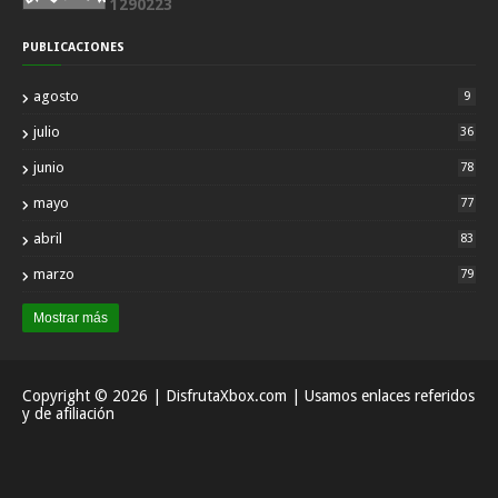
1
2
9
0
2
2
3
PUBLICACIONES
agosto
9
julio
36
junio
78
mayo
77
abril
83
marzo
79
Mostrar más
Copyright ©
2026
| DisfrutaXbox.com | Usamos enlaces referidos
y de afiliación
Inicio
Acerca
Contactar