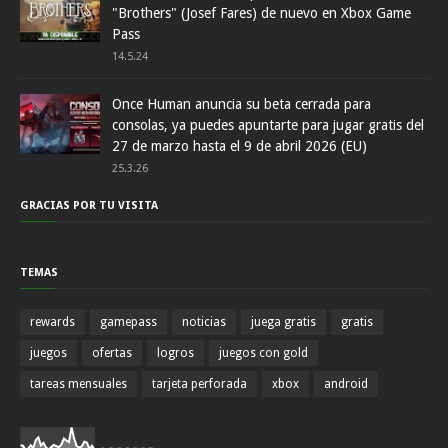
"Brothers" (Josef Fares) de nuevo en Xbox Game
Pass
14.5.24
Once Human anuncia su beta cerrada para
consolas, ya puedes apuntarte para jugar gratis del
27 de marzo hasta el 9 de abril 2026 (EU)
25.3.26
GRACIAS POR TU VISITA
TEMAS
rewards
gamepass
noticias
juega gratis
gratis
juegos
ofertas
logros
juegos con gold
tareas mensuales
tarjeta perforada
xbox
android