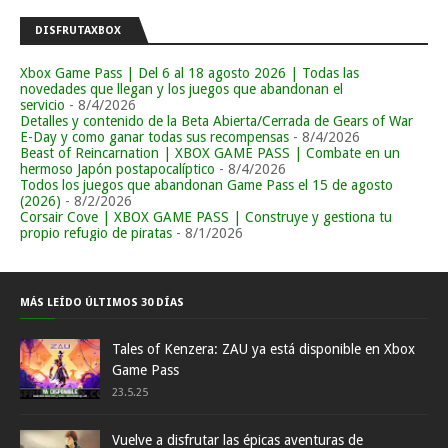
DISFRUTAXBOX
Xbox Game Pass | Del 6 al 18 agosto 2026 | Todas las
novedades que llegan y los juegos que abandonan el
servicio
- 8/4/2026
Detalles y contenido de la Beta Abierta/Cerrada de Gears of War
E-Day y como ganar todas sus recompensas
- 8/4/2026
Beast of Reincarnation | XBOX GAME PASS | Combate en un
hermoso Japón postapocalíptico
- 8/4/2026
Todos los juegos que abandonan Game Pass el 15 de agosto
(2026)
- 8/2/2026
Corsair Cove | XBOX GAME PASS | Construye y gestiona tu
propio refugio de piratas
- 8/1/2026
MÁS LEÍDO ÚLTIMOS 30 DÍAS
Tales of Kenzera: ZAU ya está disponible en Xbox
Game Pass
23.5.25
Vuelve a disfrutar las épicas aventuras de