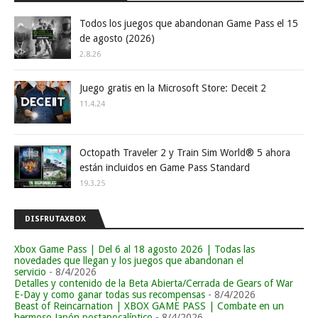
Todos los juegos que abandonan Game Pass el 15
de agosto (2026)
2.8.26
Juego gratis en la Microsoft Store: Deceit 2
11.4.24
Octopath Traveler 2 y Train Sim World® 5 ahora
están incluidos en Game Pass Standard
19.3.25
DISFRUTAXBOX
Xbox Game Pass | Del 6 al 18 agosto 2026 | Todas las
novedades que llegan y los juegos que abandonan el
servicio
- 8/4/2026
Detalles y contenido de la Beta Abierta/Cerrada de Gears of War
E-Day y como ganar todas sus recompensas
- 8/4/2026
Beast of Reincarnation | XBOX GAME PASS | Combate en un
hermoso Japón postapocalíptico
- 8/4/2026