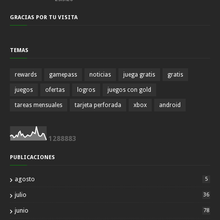
GRACIAS POR TU VISITA
TEMAS
rewards
gamepass
noticias
juega gratis
gratis
juegos
ofertas
logros
juegos con gold
tareas mensuales
tarjeta perforada
xbox
android
1
2
8
8
8
8
3
PUBLICACIONES
agosto
5
julio
36
junio
78