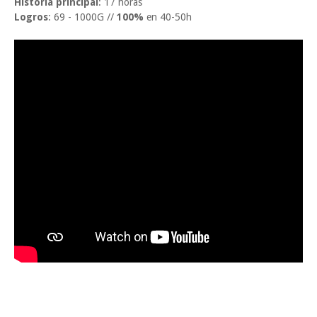
Historia principal
: 17 horas
Logros
: 69 - 1000G //
100%
en 40-50h