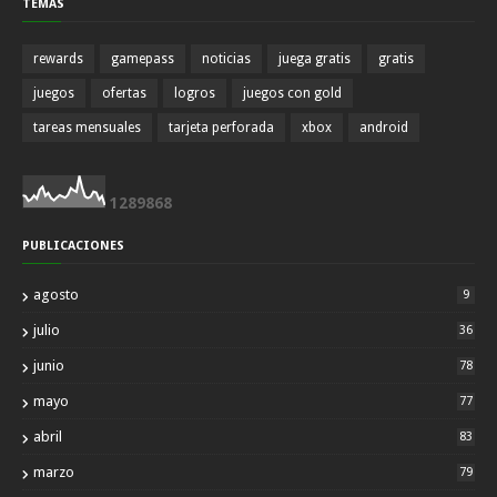
TEMAS
rewards
gamepass
noticias
juega gratis
gratis
juegos
ofertas
logros
juegos con gold
tareas mensuales
tarjeta perforada
xbox
android
1
2
8
9
8
6
8
PUBLICACIONES
agosto
9
julio
36
junio
78
mayo
77
abril
83
marzo
79