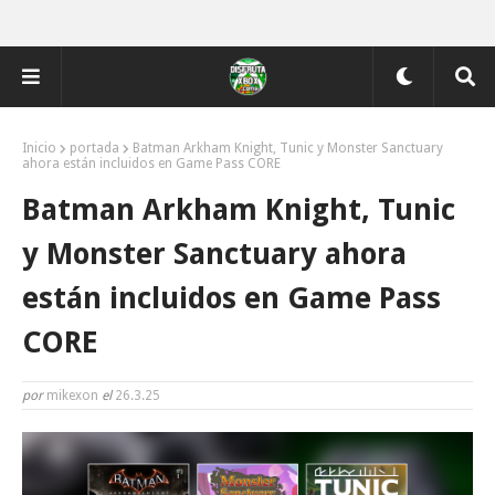
Inicio
portada
Batman Arkham Knight, Tunic y Monster Sanctuary
ahora están incluidos en Game Pass CORE
Batman Arkham Knight, Tunic
y Monster Sanctuary ahora
están incluidos en Game Pass
CORE
por
mikexon
el
26.3.25