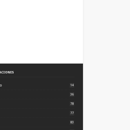
ACIONES
to
14
36
78
77
83