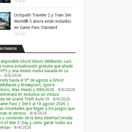
11.4.24
Octopath Traveler 2 y Train Sim
World® 5 ahora están incluidos
en Game Pass Standard
19.3.25
RUTAXBOX
 disponible Ghost Recon Wildlands: Last
la nueva actualización gratuita que añade
 FPS y una misión nueva basada en La
a
- 8/6/2026
ratis hasta el 9* de agosto a Ghost
Wildlands y Breakpoint, Sports
tions, Wax Heads y NBA2K26
- 8/6/2026
 estrenará en exclusiva un vistazo
ido de Grand Theft Auto VI
- 8/6/2026
ame Pass | Del 6 al 18 agosto 2026 |
las novedades que llegan y los juegos que
an el servicio
- 8/4/2026
s y contenido de la Beta Abierta/Cerrada
rs of War E-Day y como ganar todas sus
ensas
- 8/4/2026