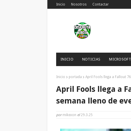
Inicio
Nosotros
Contactar
INICIO
NOTICIAS
MICROSOFT
Inicio
portada
April Fools llega a Fallout 
April Fools llega a F
semana lleno de eve
por
mikexon
el
29.3.25