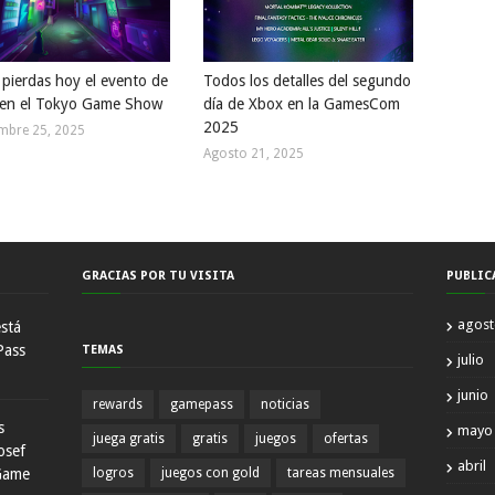
 pierdas hoy el evento de
Todos los detalles del segundo
en el Tokyo Game Show
día de Xbox en la GamesCom
2025
mbre 25, 2025
Agosto 21, 2025
GRACIAS POR TU VISITA
PUBLIC
agos
está
Pass
TEMAS
julio
junio
rewards
gamepass
noticias
s
mayo
juega gratis
gratis
juegos
ofertas
osef
abril
Game
logros
juegos con gold
tareas mensuales