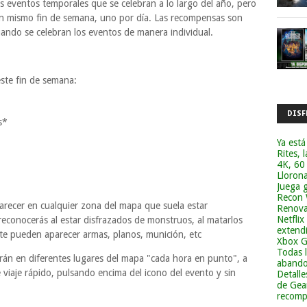
os eventos temporales que se celebran a lo largo del año, pero
un mismo fin de semana, uno por día. Las recompensas son
uando se celebran los eventos de manera individual.
este fin de semana:
DISF
s*
Ya está
Rites, 
4K, 60
Lloron
Juega g
Recon 
recer en cualquier zona del mapa que suela estar
Renova
Netflix
reconocerás al estar disfrazados de monstruos, al matarlos
extend
 te pueden aparecer armas, planos, munición, etc
Xbox G
Todas 
erán en diferentes lugares del mapa "cada hora en punto", a
abandon
 viaje rápido, pulsando encima del icono del evento y sin
Detalle
de Gea
recomp