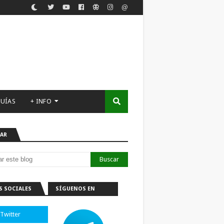
UÍAS
+ INFO
AR
S SOCIALES
SÍGUENOS EN
TELEGRAM