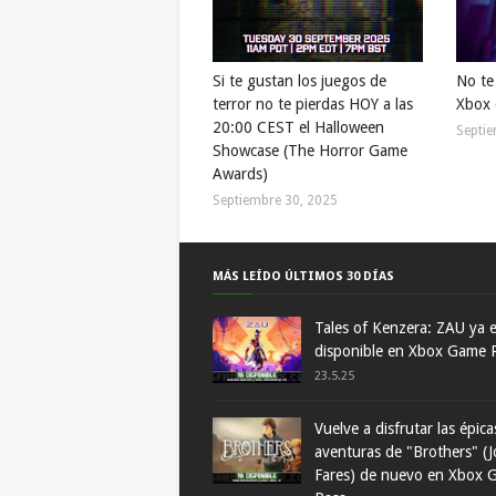
Si te gustan los juegos de
No te
terror no te pierdas HOY a las
Xbox 
20:00 CEST el Halloween
Septie
Showcase (The Horror Game
Awards)
Septiembre 30, 2025
MÁS LEÍDO ÚLTIMOS 30 DÍAS
Tales of Kenzera: ZAU ya 
disponible en Xbox Game 
23.5.25
Vuelve a disfrutar las épica
aventuras de "Brothers" (J
Fares) de nuevo en Xbox 