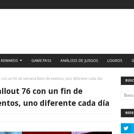
 REWARDS
GAME PASS
ANÁLISIS DE JUEGOS
LOGROS
G
76 con un fin de semana lleno de eventos, uno diferente cada día
BUSC
allout 76 con un fin de
ntos, uno diferente cada día
REDE