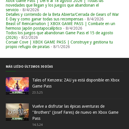
Xbox Game Pass | Del 6 al 18 agosto 2026 | Todas las
novedades que llegan y los juegos que abandonan el
servicio
- 8/4/2026
Detalles y contenido de la Beta Abierta/Cerrada de Gears of War
E-Day y como ganar todas sus recompensas
- 8/4/2026
Beast of Reincarnation | XBOX GAME PASS | Combate en un
hermoso Japón postapocalíptico
- 8/4/2026
Todos los juegos que abandonan Game Pass el 15 de agosto
(2026)
- 8/2/2026
Corsair Cove | XBOX GAME PASS | Construye y gestiona tu
propio refugio de piratas
- 8/1/2026
MÁS LEÍDO ÚLTIMOS 30 DÍAS
Tales of Kenzera: ZAU ya está disponible en Xbox
Game Pass
23.5.25
Vuelve a disfrutar las épicas aventuras de
"Brothers" (Josef Fares) de nuevo en Xbox Game
Pass
14.5.24