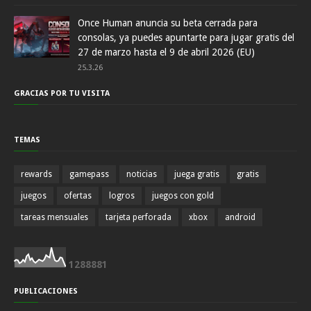
Once Human anuncia su beta cerrada para
consolas, ya puedes apuntarte para jugar gratis del
27 de marzo hasta el 9 de abril 2026 (EU)
25.3.26
GRACIAS POR TU VISITA
TEMAS
rewards
gamepass
noticias
juega gratis
gratis
juegos
ofertas
logros
juegos con gold
tareas mensuales
tarjeta perforada
xbox
android
1
2
8
8
8
8
1
PUBLICACIONES