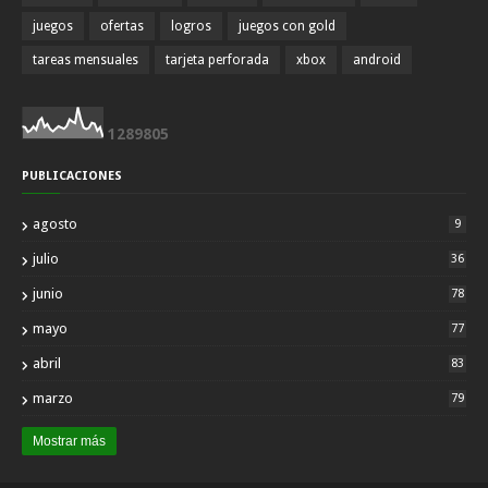
juegos
ofertas
logros
juegos con gold
tareas mensuales
tarjeta perforada
xbox
android
1
2
8
9
8
0
5
PUBLICACIONES
agosto
9
julio
36
junio
78
mayo
77
abril
83
marzo
79
Mostrar más