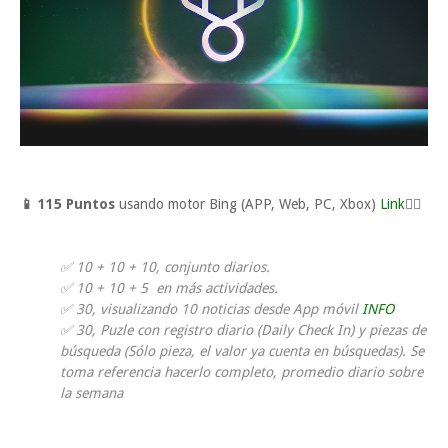
📱 115
Puntos
usando motor Bing (APP, Web, PC, Xbox)
Link
👈🏼
✅ 10
+ 10
+ 10, conjunto diarios.
✅ 10 + 10 + 5
en más actividades.
✅ 30, visualizando 10 noticias desde App móvil
INFO
✅
30
, Puzle con
registro diario (Daily Check In) y piezas de
búsqueda (Sólo pieza, el valor ya cuenta en búsquedas). Se
toma referencia hacerlo completo, promedio diario sobre
la semana