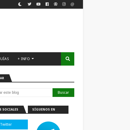
UÍAS
+ INFO
AR
S SOCIALES
SÍGUENOS EN
TELEGRAM