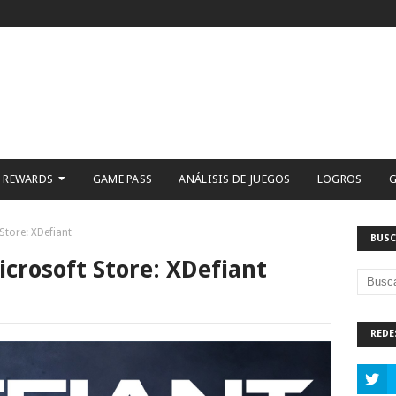
 REWARDS
GAME PASS
ANÁLISIS DE JUEGOS
LOGROS
G
 Store: XDefiant
BUSC
icrosoft Store: XDefiant
REDE