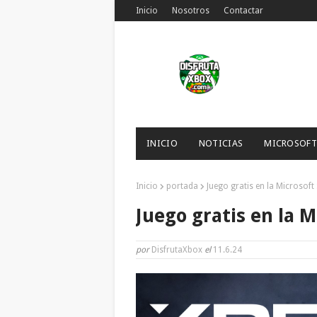
Inicio
Nosotros
Contactar
INICIO
NOTICIAS
MICROSOFT
Inicio
portada
Juego gratis en la Microsoft
Juego gratis en la M
por
DisfrutaXbox
el
11.6.24