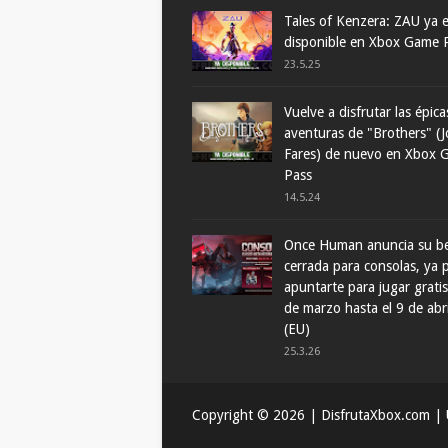
Tales of Kenzera: ZAU ya 
disponible en Xbox Game 
23.5.25
Vuelve a disfrutar las épica
aventuras de "Brothers" (J
Fares) de nuevo en Xbox 
Pass
14.5.24
Once Human anuncia su b
cerrada para consolas, ya
apuntarte para jugar gratis
de marzo hasta el 9 de abr
(EU)
25.3.26
Copyright ©
2026
| DisfrutaXbox.com | U