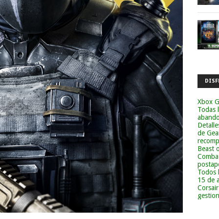
DISF
Xbox G
Todas 
abandon
Detalle
de Gea
recomp
Beast 
Combat
postapo
Todos 
15 de 
Corsai
gestion