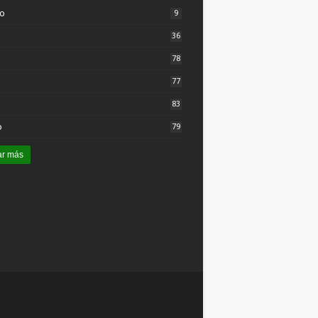
to
9
36
78
77
83
o
79
ar más