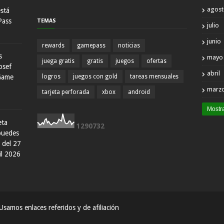
agos
está
Pass
TEMAS
julio
junio
rewards
gamepass
noticias
s
mayo
juega gratis
gratis
juegos
ofertas
osef
abril
Game
logros
juegos con gold
tareas mensuales
marz
tarjeta perforada
xbox
android
Mostr
eta
1
2
9
0
7
3
2
 puedes
 del 27
il 2026
samos enlaces referidos y de afiliación