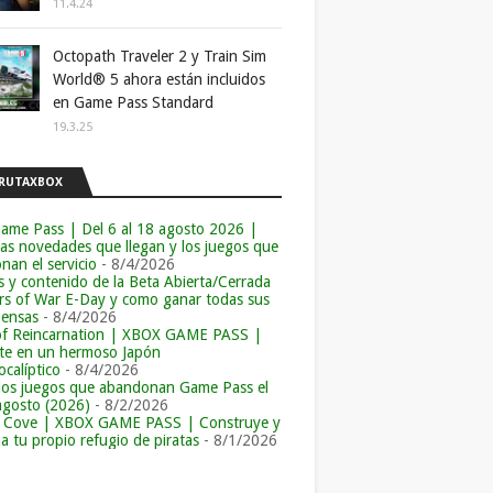
11.4.24
Octopath Traveler 2 y Train Sim
World® 5 ahora están incluidos
en Game Pass Standard
19.3.25
RUTAXBOX
ame Pass | Del 6 al 18 agosto 2026 |
las novedades que llegan y los juegos que
an el servicio
- 8/4/2026
s y contenido de la Beta Abierta/Cerrada
rs of War E-Day y como ganar todas sus
ensas
- 8/4/2026
of Reincarnation | XBOX GAME PASS |
e en un hermoso Japón
calíptico
- 8/4/2026
los juegos que abandonan Game Pass el
agosto (2026)
- 8/2/2026
r Cove | XBOX GAME PASS | Construye y
a tu propio refugio de piratas
- 8/1/2026