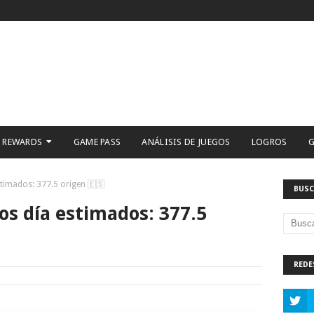
 REWARDS
GAME PASS
ANÁLISIS DE JUEGOS
LOGROS
G
timados: 377.5 origen 🇪🇸
BUSC
s día estimados: 377.5
REDE