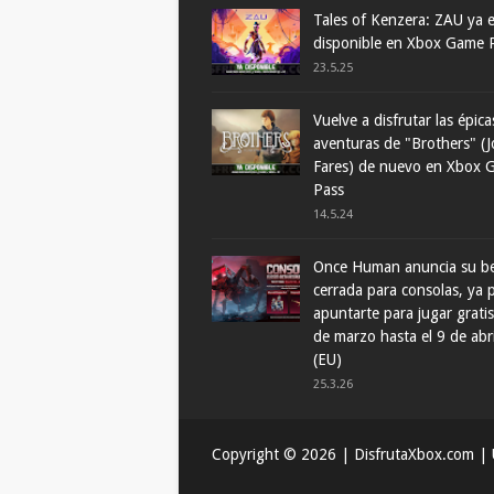
Tales of Kenzera: ZAU ya 
disponible en Xbox Game 
23.5.25
Vuelve a disfrutar las épica
aventuras de "Brothers" (J
Fares) de nuevo en Xbox 
Pass
14.5.24
Once Human anuncia su b
cerrada para consolas, ya
apuntarte para jugar gratis
de marzo hasta el 9 de abr
(EU)
25.3.26
Copyright ©
2026
| DisfrutaXbox.com | U