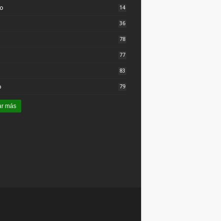
to
14
36
78
77
83
o
79
ar más