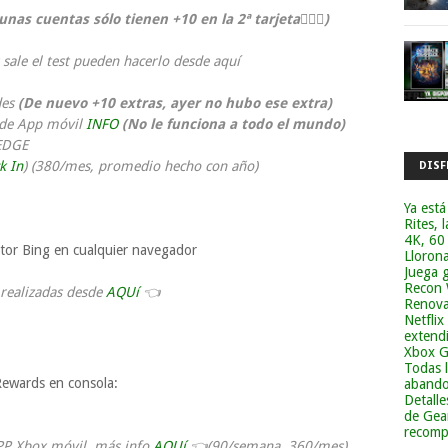
unas cuentas sólo tienen +10 en la 2ª tarjeta
🤷🏻‍♂️
)
s sale el test pueden hacerlo desde aquí
des
(De nuevo +10 extras, ayer no hubo ese extra)
esde App móvil
INFO
(No le funciona a todo el mundo)
 EDGE
k In
) (380/mes, promedio hecho con año)
DISF
Ya está
Rites, 
4K, 60
or Bing en cualquier navegador
Lloron
Juega g
Recon 
realizadas desde
AQUí
👈
Renova
Netflix
extend
Xbox G
Todas 
ewards en consola:
abandon
Detalle
de Gea
recomp
PP Xbox móvil, más info
AQUí
👈(90/semana, 360/mes)