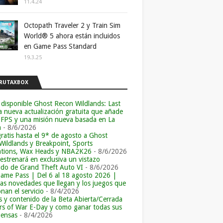
11.4.24
Octopath Traveler 2 y Train Sim
World® 5 ahora están incluidos
en Game Pass Standard
19.3.25
RUTAXBOX
 disponible Ghost Recon Wildlands: Last
la nueva actualización gratuita que añade
 FPS y una misión nueva basada en La
a
- 8/6/2026
ratis hasta el 9* de agosto a Ghost
Wildlands y Breakpoint, Sports
tions, Wax Heads y NBA2K26
- 8/6/2026
 estrenará en exclusiva un vistazo
ido de Grand Theft Auto VI
- 8/6/2026
ame Pass | Del 6 al 18 agosto 2026 |
las novedades que llegan y los juegos que
an el servicio
- 8/4/2026
s y contenido de la Beta Abierta/Cerrada
rs of War E-Day y como ganar todas sus
ensas
- 8/4/2026