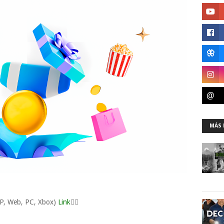
MÁS 
P, Web, PC, Xbox)
Link
👈🏼