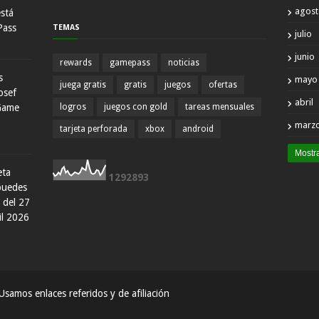
agos
está
Pass
TEMAS
julio
junio
rewards
gamepass
noticias
s
mayo
juega gratis
gratis
juegos
ofertas
osef
abril
Game
logros
juegos con gold
tareas mensuales
marz
tarjeta perforada
xbox
android
Mostr
eta
1
2
9
2
8
9
3
 puedes
 del 27
il 2026
samos enlaces referidos y de afiliación