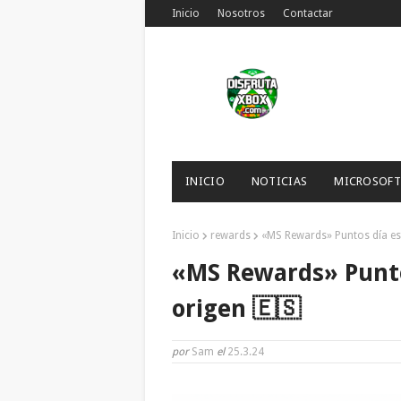
Inicio
Nosotros
Contactar
INICIO
NOTICIAS
MICROSOFT
Inicio
rewards
«MS Rewards» Puntos día es
«MS Rewards» Punto
origen 🇪🇸
por
Sam
el
25.3.24