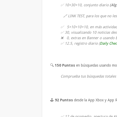
✅ 10+30+10, conjunto diario
(Alg
🔗 LINK TEST, para los que no le
✅ 5+10+10+10, en más activida
✅ 30, visualizando 10 noticias d
❌ 0, extras en Banner o usando
✅ 12.5, registro diario (
Daily Chec
🔍
150 Puntos
en búsquedas usando mot
Comprueba tus búsquedas totales 
🕹
92
Puntos
desde la App Xbox y App R
✅ 12 de promedio, apertura de A