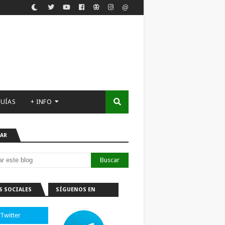
UÍAS
+ INFO
AR
S SOCIALES
SÍGUENOS EN
TELEGRAM