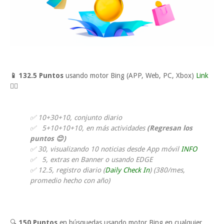
📱 132
.5 Puntos
usando motor Bing (APP, Web, PC, Xbox)
Link
👈🏼
✅ 10+30+10, conjunto diario
✅ 5+10+10+10, en más actividades
(Regresan los
puntos 😊)
✅ 30, visualizando 10 noticias desde App móvil
INFO
✅ 5, extras en Banner o usando EDGE
✅ 12.5, registro diario (
Daily Check In
) (380/mes,
promedio hecho con año)
🔍
150 Puntos
en búsquedas usando motor Bing en cualquier