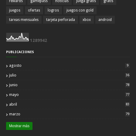
rewards
gamepass
noticias
juega gratis
gratis
juegos
ofertas
logros
juegos con gold
tareas mensuales
tarjeta perforada
xbox
android
1
2
8
9
9
4
2
PUBLICACIONES
agosto
9
julio
36
junio
78
mayo
77
abril
83
marzo
79
Mostrar más