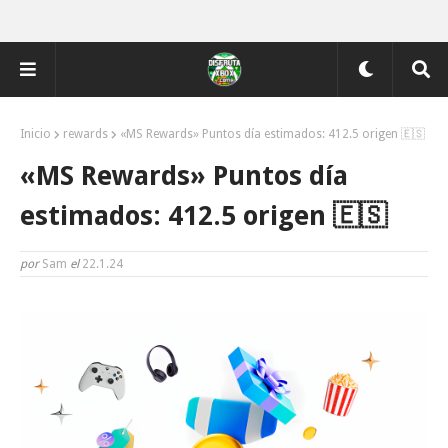
Inicio
rewards
«MS Rewards» Puntos día estimados: 412.5 origen 🇪🇸
«MS Rewards» Puntos día
estimados: 412.5 origen 🇪🇸
por
Sam
el
22.1.24