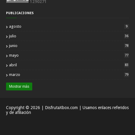
1
2
9
0
2
7
1
PUBLICACIONES
agosto
9
julio
36
junio
78
mayo
77
abril
83
marzo
79
Mostrar más
Copyright ©
2026
| DisfrutaXbox.com | Usamos enlaces referidos
y de afiliación
Inicio
Acerca
Contactar