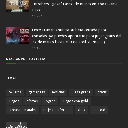
"Brothers" (Josef Fares) de nuevo en Xbox Game
Pass
14.5.24
Once Human anuncia su beta cerrada para
consolas, ya puedes apuntarte para jugar gratis del
27 de marzo hasta el 9 de abril 2026 (EU)
25.3.26
GRACIAS POR TU VISITA
TEMAS
rewards
gamepass
noticias
juega gratis
gratis
juegos
ofertas
logros
juegos con gold
tareas mensuales
tarjeta perforada
xbox
android