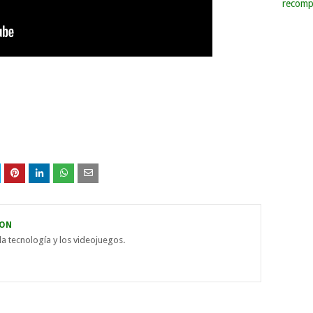
recomp
ON
la tecnología y los videojuegos.