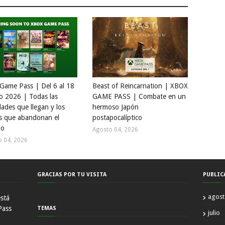
Game Pass | Del 6 al 18
Beast of Reincarnation | XBOX
o 2026 | Todas las
GAME PASS | Combate en un
ades que llegan y los
hermoso Japón
s que abandonan el
postapocalíptico
io
Agosto 04, 2026
o 04, 2026
GRACIAS POR TU VISITA
PUBLIC
agos
está
Pass
TEMAS
julio