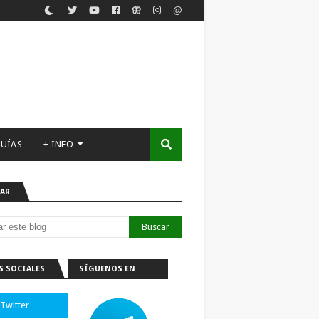
UÍAS
+ INFO
AR
S SOCIALES
SÍGUENOS EN
TELEGRAM