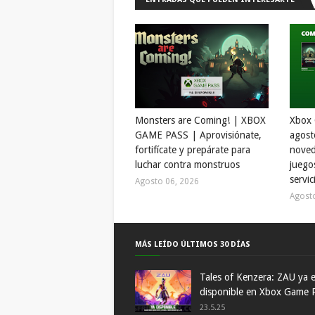
Monsters are Coming! | XBOX
Xbox 
GAME PASS | Aprovisiónate,
agost
fortifícate y prepárate para
noved
luchar contra monstruos
juego
servic
Agosto 06, 2026
Agost
MÁS LEÍDO ÚLTIMOS 30 DÍAS
Tales of Kenzera: ZAU ya 
disponible en Xbox Game 
23.5.25