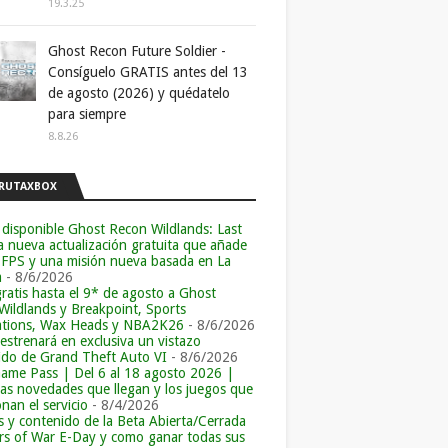
19.3.25
Ghost Recon Future Soldier -
Consíguelo GRATIS antes del 13
de agosto (2026) y quédatelo
para siempre
8.8.26
RUTAXBOX
 disponible Ghost Recon Wildlands: Last
la nueva actualización gratuita que añade
 FPS y una misión nueva basada en La
a
- 8/6/2026
ratis hasta el 9* de agosto a Ghost
Wildlands y Breakpoint, Sports
tions, Wax Heads y NBA2K26
- 8/6/2026
 estrenará en exclusiva un vistazo
ido de Grand Theft Auto VI
- 8/6/2026
ame Pass | Del 6 al 18 agosto 2026 |
las novedades que llegan y los juegos que
an el servicio
- 8/4/2026
s y contenido de la Beta Abierta/Cerrada
rs of War E-Day y como ganar todas sus