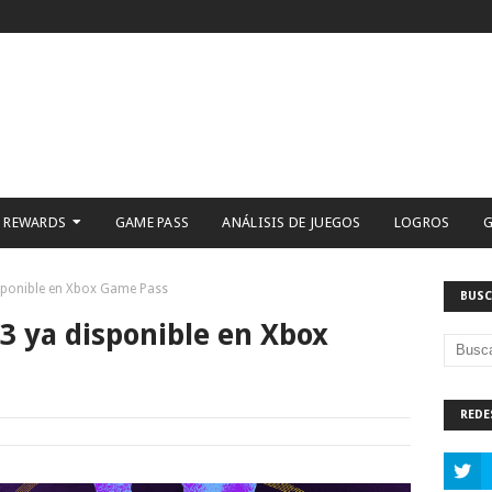
 REWARDS
GAME PASS
ANÁLISIS DE JUEGOS
LOGROS
G
ponible en Xbox Game Pass
BUSC
 ya disponible en Xbox
REDE