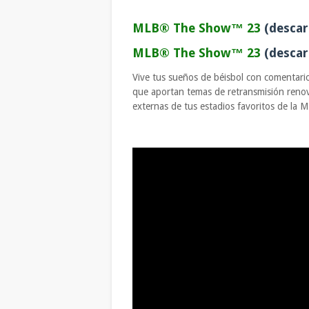
MLB® The Show™ 23
(descar
MLB® The Show™ 23
(descar
Vive tus sueños de béisbol con comentario
que aportan temas de retransmisión renov
externas de tus estadios favoritos de la 