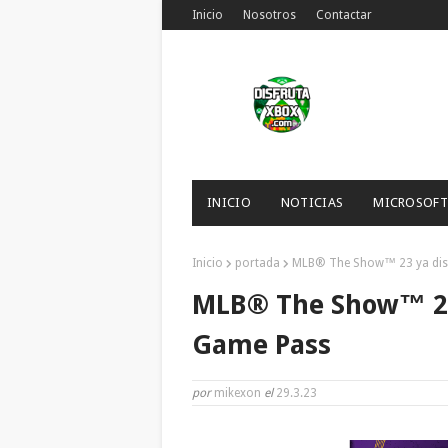
Inicio
Nosotros
Contactar
INICIO
NOTICIAS
MICROSOFT
Inicio
portada
MLB® The Show™ 23 ya dis
MLB® The Show™ 23
Game Pass
por
mikexon
el
29.3.23