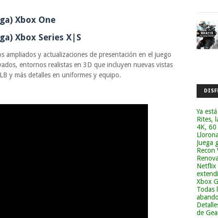
ga) Xbox One
ga) Xbox Series X|S
s ampliados y actualizaciones de presentación en el juego
ados, entornos realistas en 3D que incluyen nuevas vistas
MLB y más detalles en uniformes y equipo.
DISF
Ya está
Rites, 
4K, 60
Lloron
Juega g
Recon 
Renova
Netflix
extend
Xbox G
Todas 
abandon
Detalle
de Gea