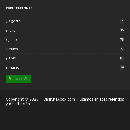
PUBLICACIONES
agosto
14
julio
36
junio
78
mayo
77
abril
83
marzo
79
Mostrar más
Copyright ©
2026
| DisfrutaXbox.com | Usamos enlaces referidos
y de afiliación
Inicio
Acerca
Contactar