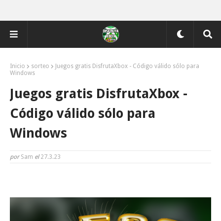
Inicio
sorteo
Juegos gratis DisfrutaXbox - Código válido sólo para
Windows
Juegos gratis DisfrutaXbox -
Código válido sólo para
Windows
por
Sam
el
27.3.23