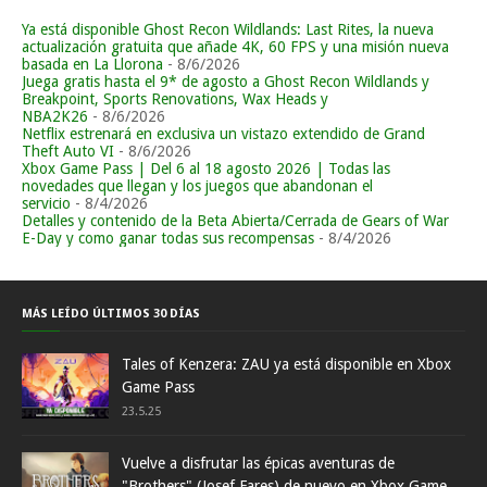
Ya está disponible Ghost Recon Wildlands: Last Rites, la nueva
actualización gratuita que añade 4K, 60 FPS y una misión nueva
basada en La Llorona
- 8/6/2026
Juega gratis hasta el 9* de agosto a Ghost Recon Wildlands y
Breakpoint, Sports Renovations, Wax Heads y
NBA2K26
- 8/6/2026
Netflix estrenará en exclusiva un vistazo extendido de Grand
Theft Auto VI
- 8/6/2026
Xbox Game Pass | Del 6 al 18 agosto 2026 | Todas las
novedades que llegan y los juegos que abandonan el
servicio
- 8/4/2026
Detalles y contenido de la Beta Abierta/Cerrada de Gears of War
E-Day y como ganar todas sus recompensas
- 8/4/2026
MÁS LEÍDO ÚLTIMOS 30 DÍAS
Tales of Kenzera: ZAU ya está disponible en Xbox
Game Pass
23.5.25
Vuelve a disfrutar las épicas aventuras de
"Brothers" (Josef Fares) de nuevo en Xbox Game