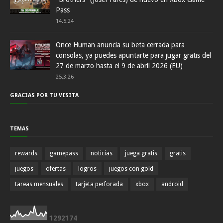
Pass
14.5.24
Once Human anuncia su beta cerrada para
consolas, ya puedes apuntarte para jugar gratis del
27 de marzo hasta el 9 de abril 2026 (EU)
25.3.26
GRACIAS POR TU VISITA
TEMAS
rewards
gamepass
noticias
juega gratis
gratis
juegos
ofertas
logros
juegos con gold
tareas mensuales
tarjeta perforada
xbox
android
1
2
9
2
1
7
4