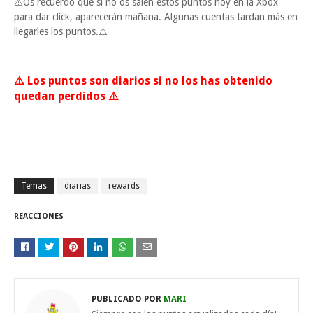
⚠️Os recuerdo que si no os salen estos puntos hoy en la Xbox
para dar click, aparecerán mañana. Algunas cuentas tardan más en
llegarles los puntos.⚠️
⚠️ Los puntos son diarios si no los has obtenido
quedan perdidos ⚠️
Temas
diarias
rewards
REACCIONES
PUBLICADO POR
MARI