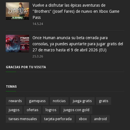
Vuelve a disfrutar las épicas aventuras de
"Brothers" (Josef Fares) de nuevo en Xbox Game
Pass
14.5.24
Once Human anuncia su beta cerrada para
consolas, ya puedes apuntarte para jugar gratis del
27 de marzo hasta el 9 de abril 2026 (EU)
25.3.26
GRACIAS POR TU VISITA
TEMAS
rewards
gamepass
noticias
juega gratis
gratis
juegos
ofertas
logros
juegos con gold
tareas mensuales
tarjeta perforada
xbox
android