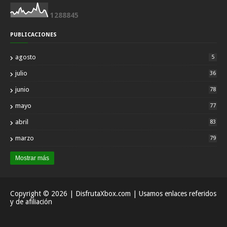
1
2
8
8
8
4
5
PUBLICACIONES
agosto
5
julio
36
junio
78
mayo
77
abril
83
marzo
79
Mostrar más
Copyright ©
2026
| DisfrutaXbox.com | Usamos enlaces referidos
y de afiliación
Inicio
Acerca
Contactar