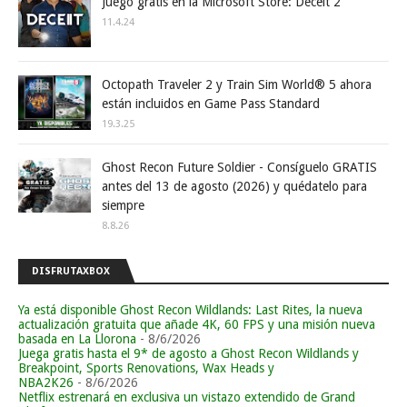
Juego gratis en la Microsoft Store: Deceit 2
11.4.24
Octopath Traveler 2 y Train Sim World® 5 ahora
están incluidos en Game Pass Standard
19.3.25
Ghost Recon Future Soldier - Consíguelo GRATIS
antes del 13 de agosto (2026) y quédatelo para
siempre
8.8.26
DISFRUTAXBOX
Ya está disponible Ghost Recon Wildlands: Last Rites, la nueva
actualización gratuita que añade 4K, 60 FPS y una misión nueva
basada en La Llorona
- 8/6/2026
Juega gratis hasta el 9* de agosto a Ghost Recon Wildlands y
Breakpoint, Sports Renovations, Wax Heads y
NBA2K26
- 8/6/2026
Netflix estrenará en exclusiva un vistazo extendido de Grand