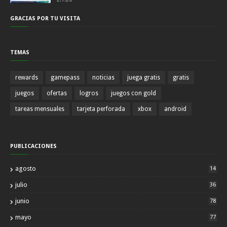
GRACIAS POR TU VISITA
TEMAS
rewards
gamepass
noticias
juega gratis
gratis
juegos
ofertas
logros
juegos con gold
tareas mensuales
tarjeta perforada
xbox
android
PUBLICACIONES
agosto
14
julio
36
junio
78
mayo
77