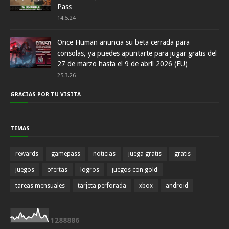
Pass
14.5.24
Once Human anuncia su beta cerrada para
consolas, ya puedes apuntarte para jugar gratis del
27 de marzo hasta el 9 de abril 2026 (EU)
25.3.26
GRACIAS POR TU VISITA
TEMAS
rewards
gamepass
noticias
juega gratis
gratis
juegos
ofertas
logros
juegos con gold
tareas mensuales
tarjeta perforada
xbox
android
1
2
8
8
8
8
6