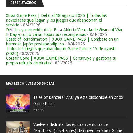
DISFRUTAXBOX
Xbox Game Pass | Del 6 al 18 agosto 2026 | Todas las
novedades que llegan y los juegos que abandonan el
servicio
- 8/4/2026
Detalles y contenido de la Beta Abierta/Cerrada de Gears of War
E-Day y como ganar todas sus recompensas
- 8/4/2026
Beast of Reincarnation | XBOX GAME PASS | Combate en un
hermoso Japón postapocalíptico
- 8/4/2026
Todos los juegos que abandonan Game Pass el 15 de agosto
(2026)
- 8/2/2026
Corsair Cove | XBOX GAME PASS | Construye y gestiona tu
propio refugio de piratas
- 8/1/2026
MÁS LEÍDO ÚLTIMOS 30 DÍAS
Tales of Kenzera: ZAU ya está disponible en Xbox
Game Pass
23.5.25
Vuelve a disfrutar las épicas aventuras de
"Brothers" (Josef Fares) de nuevo en Xbox Game