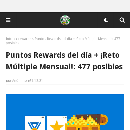
Inicio
rewards
Puntos Rewards del día + ¡Reto Múltiple Mensual!: 477
posibles
Puntos Rewards del día + ¡Reto
Múltiple Mensual!: 477 posibles
por
Anónimo
el
1.12.21