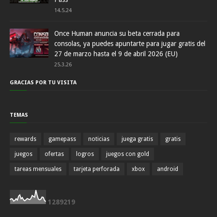
14.5.24
Once Human anuncia su beta cerrada para
consolas, ya puedes apuntarte para jugar gratis del
27 de marzo hasta el 9 de abril 2026 (EU)
25.3.26
GRACIAS POR TU VISITA
TEMAS
rewards
gamepass
noticias
juega gratis
gratis
juegos
ofertas
logros
juegos con gold
tareas mensuales
tarjeta perforada
xbox
android
1
2
8
9
2
1
9