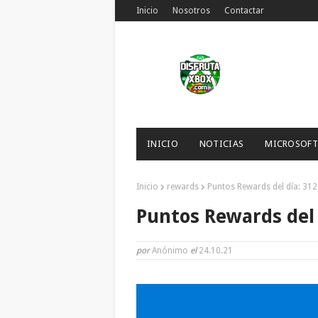
Inicio
Nosotros
Contactar
INICIO
NOTICIAS
MICROSOFT
Inicio
rewards
Puntos Rewards del día: 312
Puntos Rewards del 
por
Anónimo
el
24.10.21