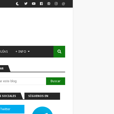
UÍAS
+ INFO
AR
S SOCIALES
SÍGUENOS EN
TELEGRAM