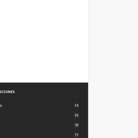
ACIONES
to
14
36
78
77