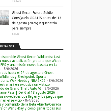
19.3.25
Ghost Recon Future Soldier -
Consíguelo GRATIS antes del 13
de agosto (2026) y quédatelo
para siempre
8.8.26
RUTAXBOX
 disponible Ghost Recon Wildlands: Last
la nueva actualización gratuita que añade
 FPS y una misión nueva basada en La
a
- 8/6/2026
ratis hasta el 9* de agosto a Ghost
Wildlands y Breakpoint, Sports
tions, Wax Heads y NBA2K26
- 8/6/2026
 estrenará en exclusiva un vistazo
ido de Grand Theft Auto VI
- 8/6/2026
ame Pass | Del 6 al 18 agosto 2026 |
las novedades que llegan y los juegos que
an el servicio
- 8/4/2026
s y contenido de la Beta Abierta/Cerrada
rs of War E-Day y como ganar todas sus