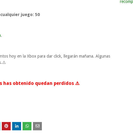
recomp
cualquier juego:
50
n
.
ntos hoy en la Xbox para dar click, llegarán mañana. Algunas
s.⚠️
los has obtenido quedan perdidos ⚠️