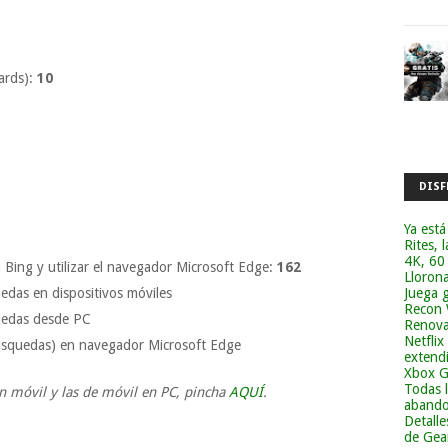
ards):
10
DISF
Ya está
Rites, 
4K, 60
 Bing y utilizar el navegador Microsoft Edge:
162
Lloron
das en dispositivos móviles
Juega g
Recon 
uedas desde PC
Renova
Netflix
búsquedas) en navegador Microsoft Edge
extend
Xbox G
Todas 
en móvil y las de móvil en PC, pincha
AQUÍ
.
abandon
Detalle
de Gea