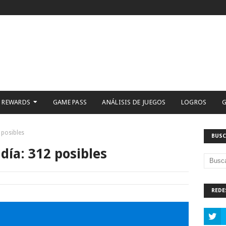
 REWARDS
GAME PASS
ANÁLISIS DE JUEGOS
LOGROS
G
 posibles
BUSC
día: 312 posibles
REDE