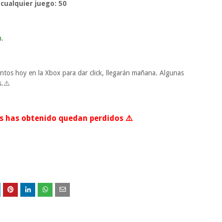
cualquier juego:
50
n
.
ntos hoy en la Xbox para dar click, llegarán mañana. Algunas
s.⚠️
los has obtenido quedan perdidos ⚠️