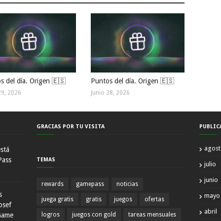
s del día. Origen 🇪🇸
Puntos del día. Origen 🇪🇸
29, 2026
Junio 28, 2026
GRACIAS POR TU VISITA
PUBLIC
agos
está
Pass
TEMAS
julio
junio
rewards
gamepass
noticias
s
mayo
juega gratis
gratis
juegos
ofertas
osef
abril
Game
logros
juegos con gold
tareas mensuales