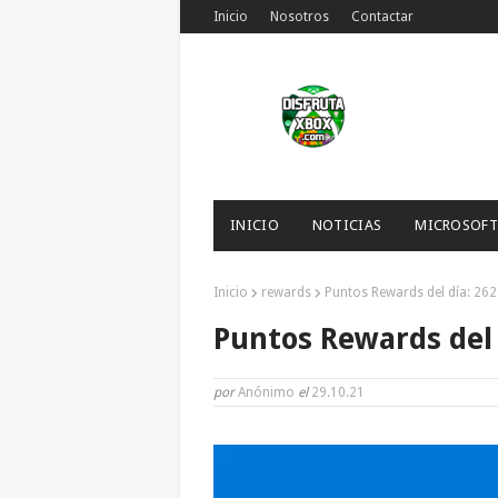
Inicio
Nosotros
Contactar
INICIO
NOTICIAS
MICROSOFT
Inicio
rewards
Puntos Rewards del día: 262
Puntos Rewards del 
por
Anónimo
el
29.10.21