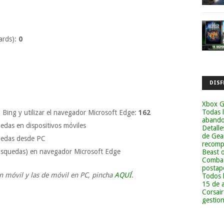
ards):
0
DISF
Xbox G
Todas 
 Bing y utilizar el navegador Microsoft Edge:
162
abandon
das en dispositivos móviles
Detalle
de Gea
uedas desde PC
recomp
búsquedas) en navegador Microsoft Edge
Beast 
Combat
postapo
en móvil y las de móvil en PC, pincha
AQUÍ
.
Todos 
15 de 
Corsai
gestion