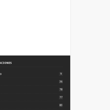
ACIONES
to
9
36
78
77
83