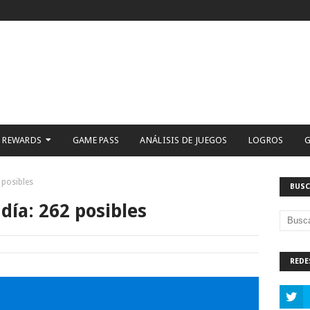
 REWARDS
GAME PASS
ANÁLISIS DE JUEGOS
LOGROS
G
 posibles
BUSC
día: 262 posibles
REDE