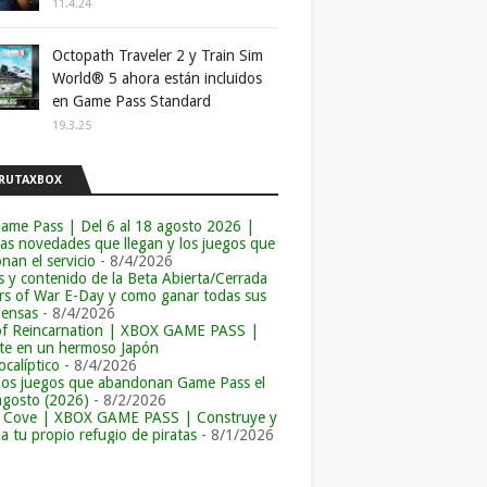
11.4.24
Octopath Traveler 2 y Train Sim
World® 5 ahora están incluidos
en Game Pass Standard
19.3.25
RUTAXBOX
ame Pass | Del 6 al 18 agosto 2026 |
las novedades que llegan y los juegos que
an el servicio
- 8/4/2026
s y contenido de la Beta Abierta/Cerrada
rs of War E-Day y como ganar todas sus
ensas
- 8/4/2026
of Reincarnation | XBOX GAME PASS |
e en un hermoso Japón
calíptico
- 8/4/2026
los juegos que abandonan Game Pass el
agosto (2026)
- 8/2/2026
r Cove | XBOX GAME PASS | Construye y
a tu propio refugio de piratas
- 8/1/2026