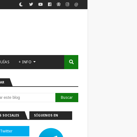
UÍAS
+ INFO
AR
S SOCIALES
SÍGUENOS EN
TELEGRAM