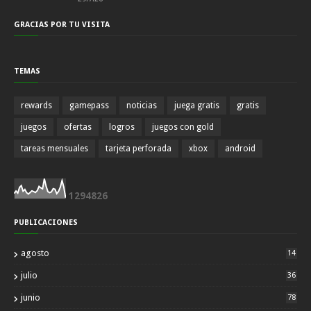
GRACIAS POR TU VISITA
TEMAS
rewards
gamepass
noticias
juega gratis
gratis
juegos
ofertas
logros
juegos con gold
tareas mensuales
tarjeta perforada
xbox
android
1
2
9
4
8
2
6
PUBLICACIONES
agosto
14
julio
36
junio
78