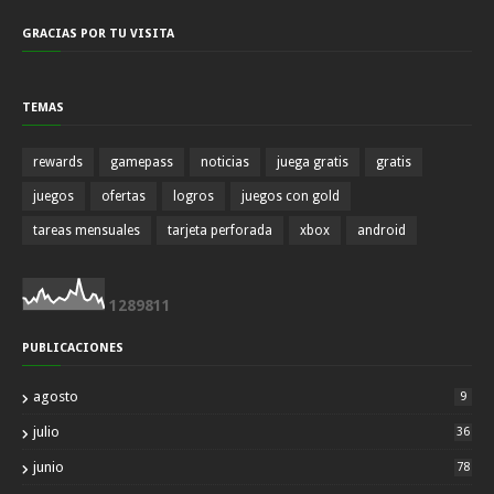
GRACIAS POR TU VISITA
TEMAS
rewards
gamepass
noticias
juega gratis
gratis
juegos
ofertas
logros
juegos con gold
tareas mensuales
tarjeta perforada
xbox
android
1
2
8
9
8
1
1
PUBLICACIONES
agosto
9
julio
36
junio
78