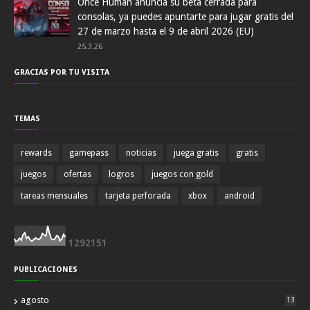
Once Human anuncia su beta cerrada para
consolas, ya puedes apuntarte para jugar gratis del
27 de marzo hasta el 9 de abril 2026 (EU)
25.3.26
GRACIAS POR TU VISITA
TEMAS
rewards
gamepass
noticias
juega gratis
gratis
juegos
ofertas
logros
juegos con gold
tareas mensuales
tarjeta perforada
xbox
android
1
2
9
2
1
5
1
PUBLICACIONES
agosto
13