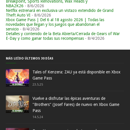
Breakpoint, Sports Renovations, Wax Heads y
NBA2K26
- 8/6/2026
Netflix estrenará en exclusiva un vistazo extendido de Grand
Theft Auto VI
- 8/6/2026
Xbox Game Pass | Del 6 al 18 agosto 2026 | Todas las
novedades que llegan y los juegos que abandonan el
servicio
- 8/4/2026
Detalles y contenido de la Beta Abierta/Cerrada de Gears of War
E-Day y como ganar todas sus recompensas
- 8/4/2026
MÁS LEÍDO ÚLTIMOS 30 DÍAS
Tales of Kenzera: ZAU ya está disponible en Xbox
Game Pass
23.5.25
Vuelve a disfrutar las épicas aventuras de
"Brothers" (Josef Fares) de nuevo en Xbox Game
Pass
14.5.24