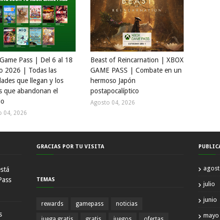
Game Pass | Del 6 al 18
Beast of Reincarnation | XBOX
o 2026 | Todas las
GAME PASS | Combate en un
ades que llegan y los
hermoso Japón
s que abandonan el
postapocalíptico
io
Agosto 04, 2026
o 04, 2026
GRACIAS POR TU VISITA
PUBLIC
agos
está
Pass
TEMAS
julio
junio
rewards
gamepass
noticias
s
mayo
juega gratis
gratis
juegos
ofertas