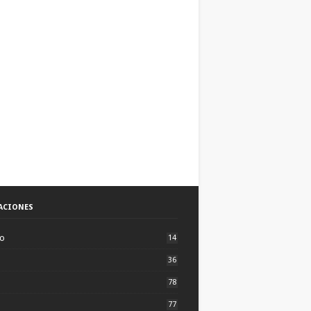
ACIONES
to
14
36
78
77