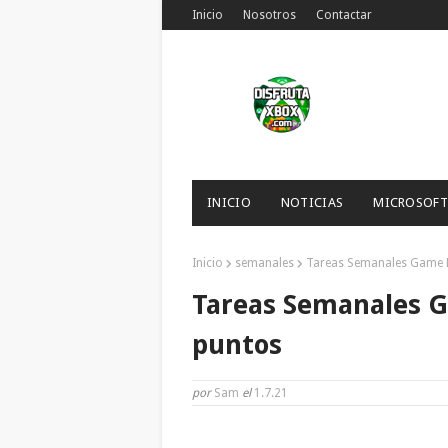
Inicio
Nosotros
Contactar
INICIO
NOTICIAS
MICROSOFT
Inicio
semanales
Tareas Semanales Game P
Tareas Semanales G
puntos
por
Sam
el
1.7.21