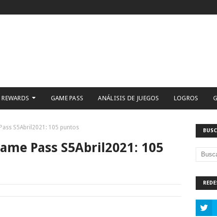
 REWARDS
GAME PASS
ANÁLISIS DE JUEGOS
LOGROS
G
ass S5Abril2021: 105 puntos
BUSC
ame Pass S5Abril2021: 105
REDE