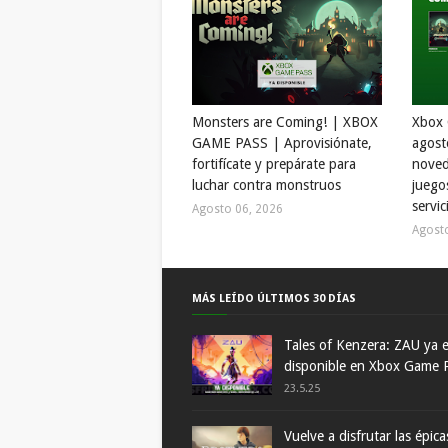
Monsters are Coming! | XBOX
Xbox 
GAME PASS | Aprovisiónate,
agost
fortifícate y prepárate para
noved
luchar contra monstruos
juego
servic
Agosto 06, 2026
Agost
MÁS LEÍDO ÚLTIMOS 30 DÍAS
Tales of Kenzera: ZAU ya 
disponible en Xbox Game 
23.5.25
Vuelve a disfrutar las épica