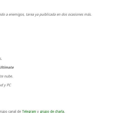
do a enemigos, tarea ya puiblicada en dos ocasiones más.
s.
Ultimate
te nube.
ud y PC
grupo canal de
Telegram
y
grupo de charla
.