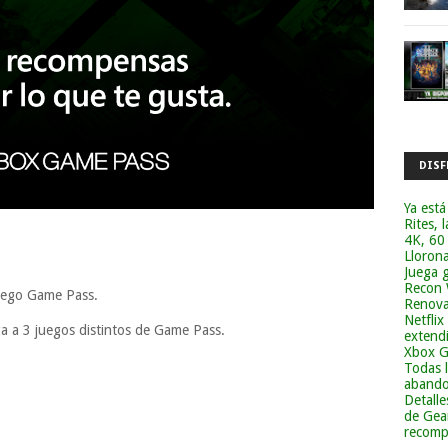
DISF
Ya está
Rites, 
4K, 60
Lloron
Juega g
Recon 
uego Game Pass.
Renova
Netflix
a a 3 juegos distintos de Game Pass.
extend
Xbox G
Todas 
abandon
Detalle
de Gea
recomp