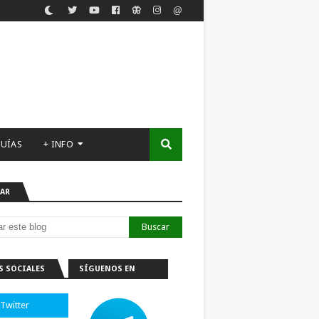
UÍAS
+ INFO
AR
S SOCIALES
SÍGUENOS EN
TELEGRAM