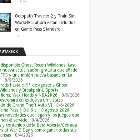
11.4.24
Octopath Traveler 2 y Train Sim
World® 5 ahora están incluidos
en Game Pass Standard
19.3.25
RUTAXBOX
 disponible Ghost Recon Wildlands: Last
la nueva actualización gratuita que añade
 FPS y una misión nueva basada en La
a
- 8/6/2026
ratis hasta el 9* de agosto a Ghost
Wildlands y Breakpoint, Sports
tions, Wax Heads y NBA2K26
- 8/6/2026
 estrenará en exclusiva un vistazo
ido de Grand Theft Auto VI
- 8/6/2026
ame Pass | Del 6 al 18 agosto 2026 |
las novedades que llegan y los juegos que
an el servicio
- 8/4/2026
s y contenido de la Beta Abierta/Cerrada
rs of War E-Day y como ganar todas sus
ensas
- 8/4/2026