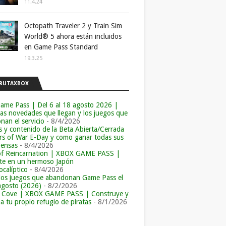
11.4.24
Octopath Traveler 2 y Train Sim
World® 5 ahora están incluidos
en Game Pass Standard
19.3.25
RUTAXBOX
ame Pass | Del 6 al 18 agosto 2026 |
las novedades que llegan y los juegos que
an el servicio
- 8/4/2026
s y contenido de la Beta Abierta/Cerrada
rs of War E-Day y como ganar todas sus
ensas
- 8/4/2026
of Reincarnation | XBOX GAME PASS |
e en un hermoso Japón
calíptico
- 8/4/2026
los juegos que abandonan Game Pass el
agosto (2026)
- 8/2/2026
r Cove | XBOX GAME PASS | Construye y
a tu propio refugio de piratas
- 8/1/2026