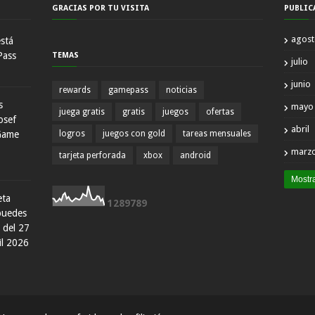
GRACIAS POR TU VISITA
PUBLIC
agos
está
Pass
TEMAS
julio
junio
rewards
gamepass
noticias
s
mayo
juega gratis
gratis
juegos
ofertas
osef
abril
Game
logros
juegos con gold
tareas mensuales
marz
tarjeta perforada
xbox
android
Mostr
eta
1
2
8
9
7
8
9
 puedes
 del 27
il 2026