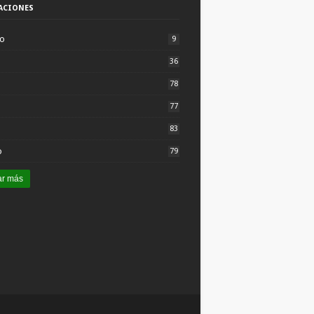
ACIONES
to
9
36
78
77
83
o
79
ar más