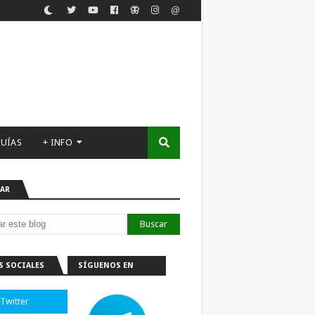
UÍAS
+ INFO
AR
S SOCIALES
SÍGUENOS EN
TELEGRAM