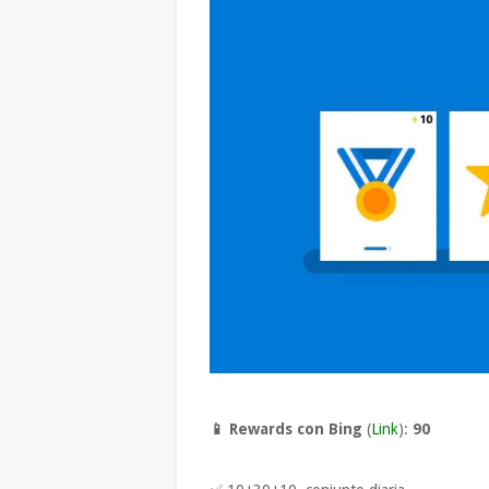
📱 Rewards con Bing
(
Link
):
90