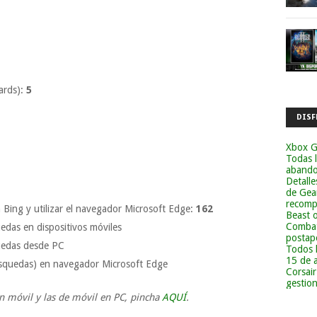
ards):
5
DISF
Xbox G
Todas 
abandon
Detalle
de Gea
recomp
 Bing y utilizar el navegador Microsoft Edge:
162
Beast 
Combat
das en dispositivos móviles
postapo
uedas desde PC
Todos 
15 de 
búsquedas) en navegador Microsoft Edge
Corsai
gestion
en móvil y las de móvil en PC, pincha
AQUÍ
.