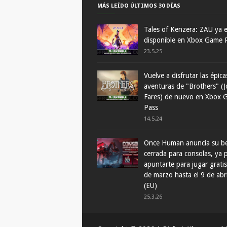
MÁS LEÍDO ÚLTIMOS 30 DÍAS
Tales of Kenzera: ZAU ya 
disponible en Xbox Game 
23.5.25
Vuelve a disfrutar las épica
aventuras de "Brothers" (J
Fares) de nuevo en Xbox 
Pass
14.5.24
Once Human anuncia su b
cerrada para consolas, ya
apuntarte para jugar gratis
de marzo hasta el 9 de abr
(EU)
25.3.26