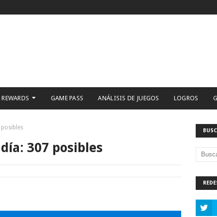
 REWARDS
GAME PASS
ANÁLISIS DE JUEGOS
LOGROS
G
 posibles
BUSC
día: 307 posibles
REDE