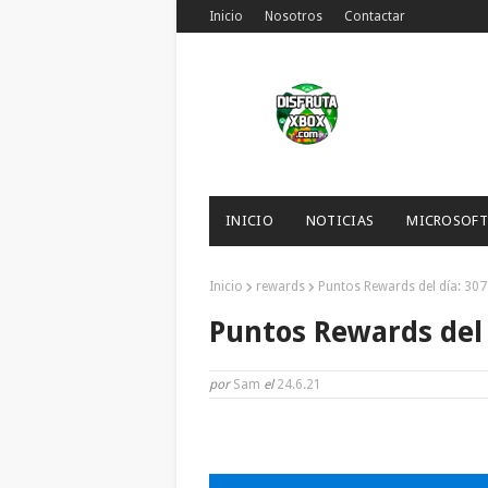
Inicio
Nosotros
Contactar
INICIO
NOTICIAS
MICROSOFT
Inicio
rewards
Puntos Rewards del día: 307
Puntos Rewards del 
por
Sam
el
24.6.21