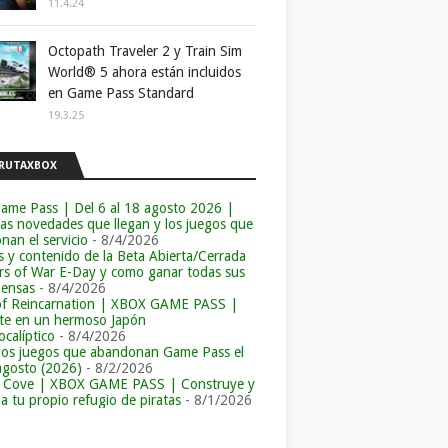
11.4.24
Octopath Traveler 2 y Train Sim
World® 5 ahora están incluidos
en Game Pass Standard
19.3.25
RUTAXBOX
ame Pass | Del 6 al 18 agosto 2026 |
las novedades que llegan y los juegos que
an el servicio
- 8/4/2026
s y contenido de la Beta Abierta/Cerrada
rs of War E-Day y como ganar todas sus
ensas
- 8/4/2026
of Reincarnation | XBOX GAME PASS |
e en un hermoso Japón
calíptico
- 8/4/2026
los juegos que abandonan Game Pass el
agosto (2026)
- 8/2/2026
r Cove | XBOX GAME PASS | Construye y
a tu propio refugio de piratas
- 8/1/2026