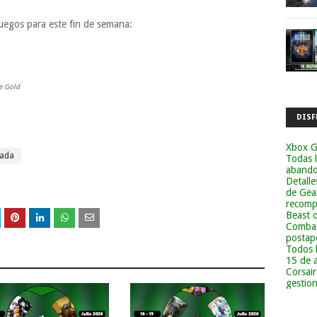
juegos para este fin de semana:
e Gold
DISF
Xbox G
tada
Todas 
abandon
Detalle
de Gea
recomp
Beast 
Combat
postapo
Todos 
15 de 
Corsai
gestion