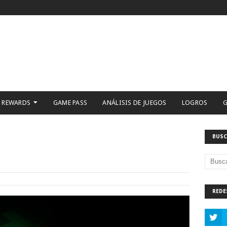
 REWARDS
GAME PASS
ANÁLISIS DE JUEGOS
LOGROS
G
BUSC
REDE