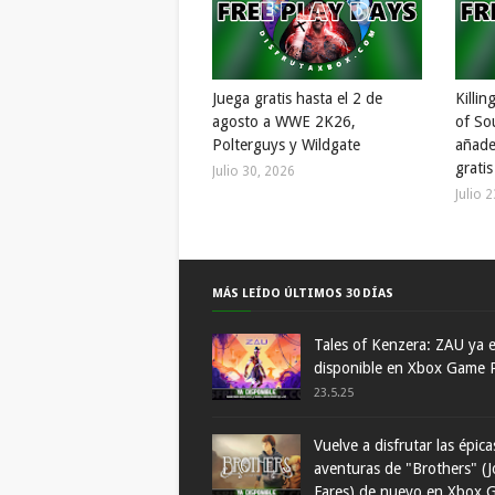
Juega gratis hasta el 2 de
Killin
agosto a WWE 2K26,
of So
Polterguys y Wildgate
añade
gratis
Julio 30, 2026
Julio 
MÁS LEÍDO ÚLTIMOS 30 DÍAS
Tales of Kenzera: ZAU ya 
disponible en Xbox Game 
23.5.25
Vuelve a disfrutar las épica
aventuras de "Brothers" (J
Fares) de nuevo en Xbox 