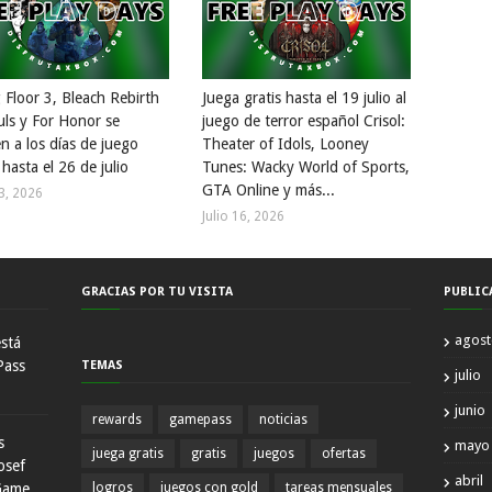
g Floor 3, Bleach Rebirth
Juega gratis hasta el 19 julio al
uls y For Honor se
juego de terror español Crisol:
n a los días de juego
Theater of Idols, Looney
 hasta el 26 de julio
Tunes: Wacky World of Sports,
GTA Online y más...
23, 2026
Julio 16, 2026
GRACIAS POR TU VISITA
PUBLIC
agos
está
Pass
TEMAS
julio
junio
rewards
gamepass
noticias
s
mayo
juega gratis
gratis
juegos
ofertas
osef
abril
Game
logros
juegos con gold
tareas mensuales