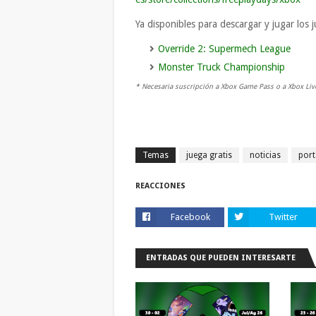
Ya disponibles para descargar y jugar los 
Override 2: Supermech League
Monster Truck Championship
* Necesaria suscripción a Xbox Game Pass o a Xbox Liv
Temas
juega gratis
noticias
por
REACCIONES
Facebook
Twitter
ENTRADAS QUE PUEDEN INTERESARTE