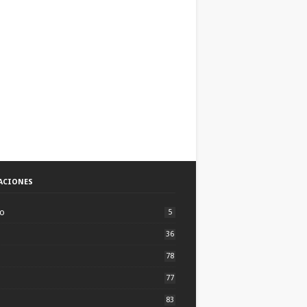
ACIONES
to
5
36
78
77
83