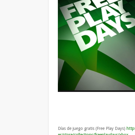
Días de juego gratis (Free Play Days)
http
es/store/collections/freeplaydays/xbox