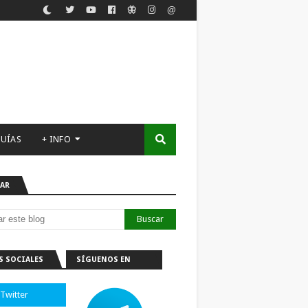
UÍAS
+ INFO
AR
S SOCIALES
SÍGUENOS EN
TELEGRAM