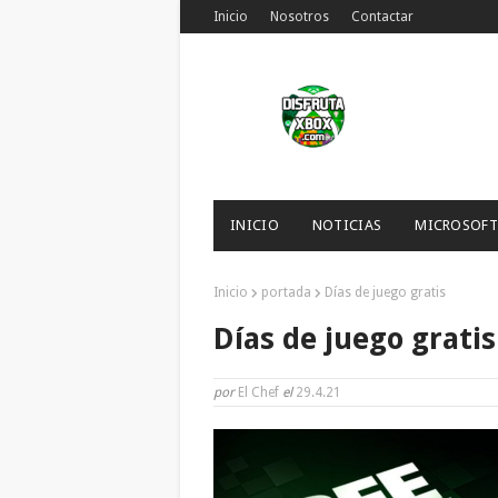
Inicio
Nosotros
Contactar
INICIO
NOTICIAS
MICROSOFT
Inicio
portada
Días de juego gratis
Días de juego gratis
por
El Chef
el
29.4.21