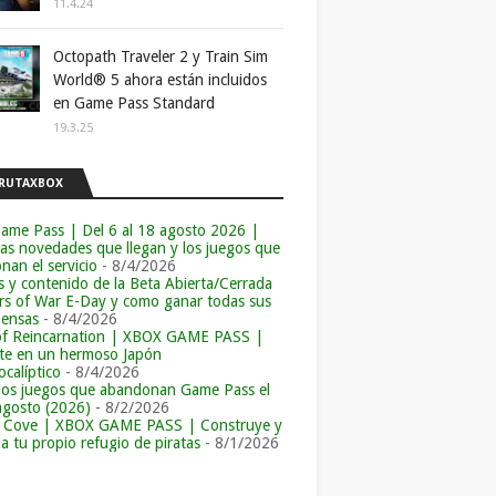
11.4.24
Octopath Traveler 2 y Train Sim
World® 5 ahora están incluidos
en Game Pass Standard
19.3.25
RUTAXBOX
ame Pass | Del 6 al 18 agosto 2026 |
las novedades que llegan y los juegos que
an el servicio
- 8/4/2026
s y contenido de la Beta Abierta/Cerrada
rs of War E-Day y como ganar todas sus
ensas
- 8/4/2026
of Reincarnation | XBOX GAME PASS |
e en un hermoso Japón
calíptico
- 8/4/2026
los juegos que abandonan Game Pass el
agosto (2026)
- 8/2/2026
r Cove | XBOX GAME PASS | Construye y
a tu propio refugio de piratas
- 8/1/2026