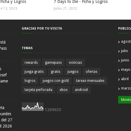
 Ficha y Logros
7 Days to Die - Ficha y Logros
e 13, 2023
Junio 21, 2023
GRACIAS POR TU VISITA
PUBLIC
agos
está
Pass
TEMAS
julio
junio
rewards
gamepass
noticias
s
mayo
juega gratis
gratis
juegos
ofertas
osef
abril
Game
logros
juegos con gold
tareas mensuales
marz
tarjeta perforada
xbox
android
Mostr
eta
1
2
8
9
6
3
3
 puedes
 del 27
il 2026