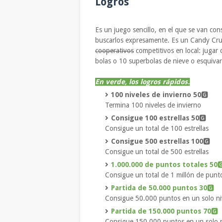
Logros
Es un juego sencillo, en el que se van con
buscarlos expresamente. Es un Candy Cru
cooperativos
competitivos en local: jugar 
bolas o 10 superbolas de nieve o esquivar 3.
En verde, los logros rápidos.
100 niveles de invierno 50
🅶
Termina 100 niveles de invierno
Consigue 100 estrellas 50
🅶
Consigue un total de 100 estrellas
Consigue 500 estrellas 100
🅶
Consigue un total de 500 estrellas
1.000.000 de puntos totales 50

Consigue un total de 1 millón de punt
Partida de 50.000 puntos 30
🅶
Consigue 50.000 puntos en un solo ni
Partida de 150.000 puntos 70
🅶
Consigue 150.000 puntos en un solo n