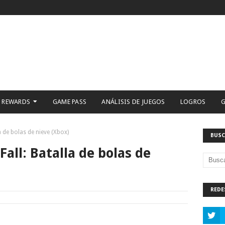
 REWARDS
GAME PASS
ANÁLISIS DE JUEGOS
LOGROS
G
a de bolas de nieve (Xbox)
BUSC
Fall: Batalla de bolas de
REDE