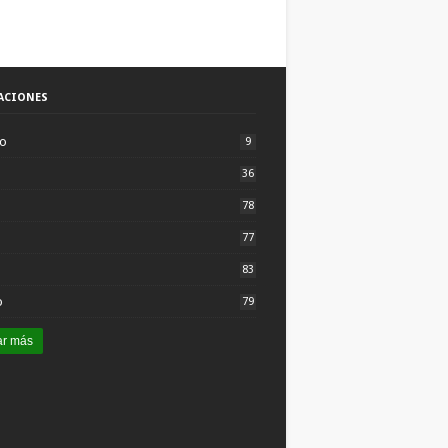
ACIONES
to
9
36
78
77
83
o
79
ar más