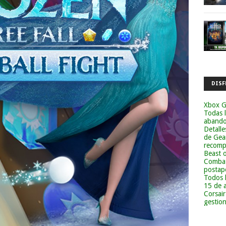
DISF
Xbox G
Todas 
abandon
Detalle
de Gea
recomp
Beast 
Combat
postapo
Todos 
15 de 
Corsai
gestion