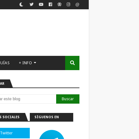
UÍAS
+ INFO
AR
S SOCIALES
SÍGUENOS EN
TELEGRAM