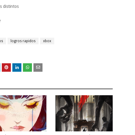
 distintos
e
os
logros rapidos
xbox