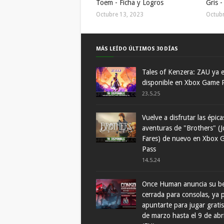
Toem - Ficha y Logros
Gris -
Octubre 13, 2023
Octubr
MÁS LEÍDO ÚLTIMOS 30 DÍAS
Tales of Kenzera: ZAU ya 
disponible en Xbox Game 
23.5.25
Vuelve a disfrutar las épica
aventuras de "Brothers" (J
Fares) de nuevo en Xbox 
Pass
14.5.24
Once Human anuncia su b
cerrada para consolas, ya
apuntarte para jugar gratis
de marzo hasta el 9 de abr