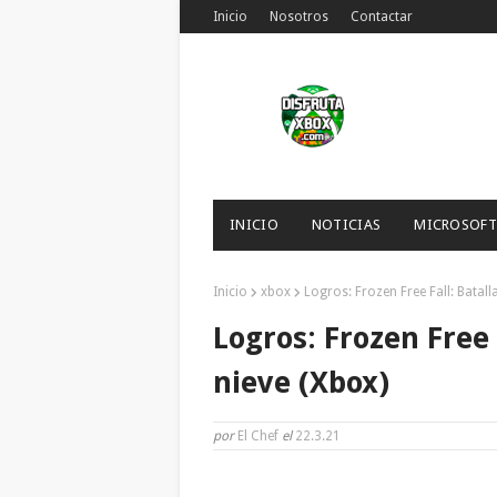
Inicio
Nosotros
Contactar
INICIO
NOTICIAS
MICROSOFT
Inicio
xbox
Logros: Frozen Free Fall: Batall
Logros: Frozen Free 
nieve (Xbox)
por
El Chef
el
22.3.21