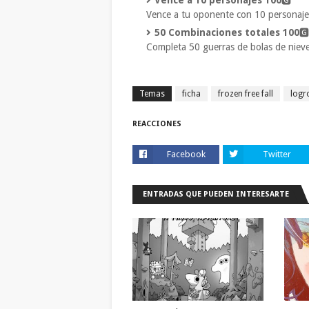
Vence a 10 personajes 100
🅶
Vence a tu oponente con 10 personajes
50 Combinaciones totales 100
🅶
Completa 50 guerras de bolas de niev
Temas
ficha
frozen free fall
logr
REACCIONES
Facebook
Twitter
ENTRADAS QUE PUEDEN INTERESARTE