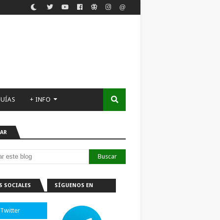
UÍAS
+ INFO
AR
S SOCIALES
SÍGUENOS EN
TELEGRAM