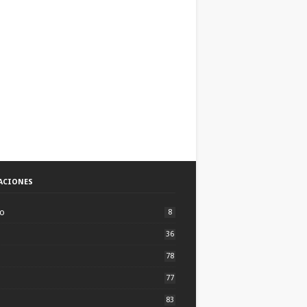
ACIONES
to
8
36
78
77
83