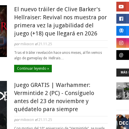
El nuevo tráiler de Clive Barker's
Hellraiser: Revival nos muestra por
primera vez la jugabilidad del
juego (+18) que llegará en 2026
por
mikexon
el
21.11.25
Tras el tráiler revelación hace unos meses, al fin vemos
algo de gameplay de Hellrais…
Continuar leyendo »
MÁS 
Juego GRATIS | Warhammer:
Vermintide 2 (PC) - Consíguelo
antes del 23 de noviembre y
quédatelo para siempre
por
mikexon
el
21.11.25
Con motivo del 10º aniversario de "Vermintide", se puede