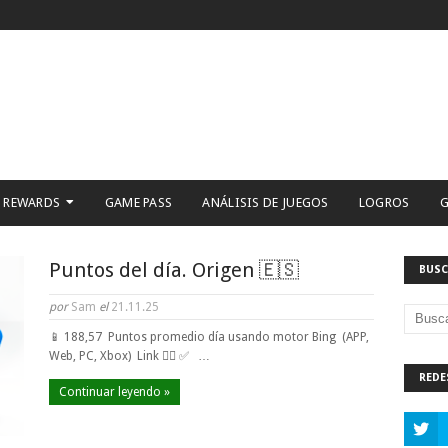
 REWARDS
GAME PASS
ANÁLISIS DE JUEGOS
LOGROS
G
Puntos del día. Origen 🇪🇸
BUSC
por
Sam
el
21.11.25
📱 188,57 Puntos promedio día usando motor Bing (APP,
Web, PC, Xbox) Link 👈🏼 ✅ …
REDE
Continuar leyendo »