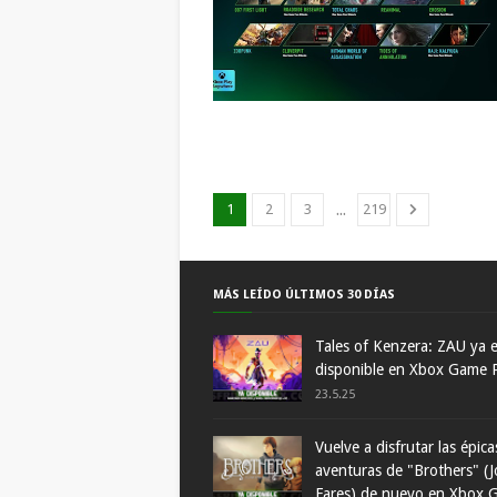
...
1
2
3
219
MÁS LEÍDO ÚLTIMOS 30 DÍAS
Tales of Kenzera: ZAU ya 
disponible en Xbox Game 
23.5.25
Vuelve a disfrutar las épica
aventuras de "Brothers" (J
Fares) de nuevo en Xbox 