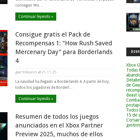
conseguir Wa…
Continuar leyendo »
Consigue gratis el Pack de
Recompensas 1: "How Rush Saved
Mercenary Day" para Borderlands
DISF
4
Xbox G
Todas 
por
mikexon
el
21.11.25
abandon
Detalle
La navidad ha llegado a Borderlands 4. A partir de hoy,
de Gea
todos los jugadores de Borderl…
recomp
Beast 
Continuar leyendo »
Combat
postapo
Todos 
15 de 
Resumen de todos los juegos
Corsai
anunciados en el Xbox Partner
gestion
Preview 2025, muchos de ellos