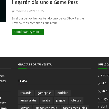
llegarán día uno a Game Pass
por
SoLDeiN
el
21.11.25
En el día de hoy hemos tenido uno de los Xbox Partner
Preview más completos que recue…
Continuar leyendo »
GRACIAS POR TU VISITA
PUBLIC
agos
está
Pass
TEMAS
julio
junio
rewards
gamepass
noticias
s
mayo
juega gratis
gratis
juegos
ofertas
osef
abril
Game
logros
juegos con gold
tareas mensuales