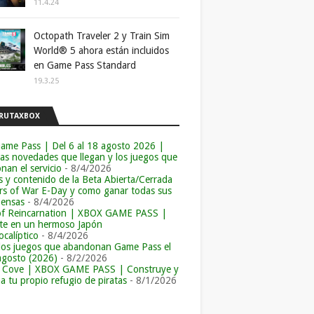
11.4.24
Octopath Traveler 2 y Train Sim
World® 5 ahora están incluidos
en Game Pass Standard
19.3.25
RUTAXBOX
ame Pass | Del 6 al 18 agosto 2026 |
las novedades que llegan y los juegos que
an el servicio
- 8/4/2026
s y contenido de la Beta Abierta/Cerrada
rs of War E-Day y como ganar todas sus
ensas
- 8/4/2026
of Reincarnation | XBOX GAME PASS |
e en un hermoso Japón
calíptico
- 8/4/2026
los juegos que abandonan Game Pass el
agosto (2026)
- 8/2/2026
r Cove | XBOX GAME PASS | Construye y
a tu propio refugio de piratas
- 8/1/2026