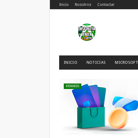
Inicio
Nosotros
Contactar
INICIO
NOTICIAS
MICROSOFT
REWARDS