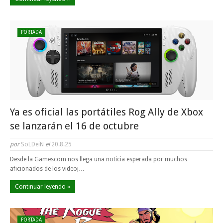
PORTADA
Ya es oficial las portátiles Rog Ally de Xbox
se lanzarán el 16 de octubre
por
SoLDeiN
el
20.8.25
Desde la Gamescom nos llega una noticia esperada por muchos
aficionados de los videoj…
Continuar leyendo »
PORTADA