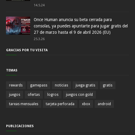
14.5.24
Once Human anuncia su beta cerrada para
consolas, ya puedes apuntarte para jugar gratis del
27 de marzo hasta el 9 de abril 2026 (EU)
25.3.26
GRACIAS POR TU VISITA
TEMAS
rewards
gamepass
noticias
juega gratis
gratis
juegos
ofertas
logros
juegos con gold
tareas mensuales
tarjeta perforada
xbox
android
PUBLICACIONES