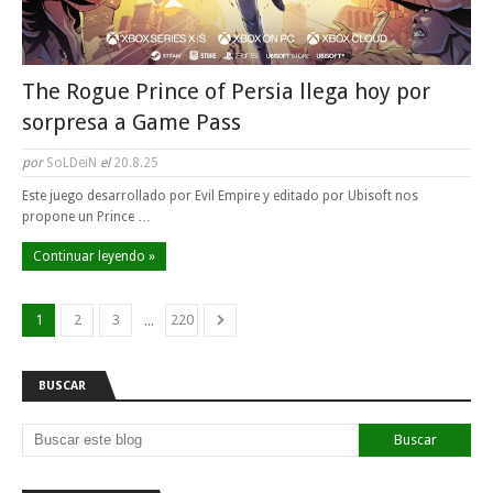
The Rogue Prince of Persia llega hoy por
sorpresa a Game Pass
por
SoLDeiN
el
20.8.25
Este juego desarrollado por Evil Empire y editado por Ubisoft nos
propone un Prince …
Continuar leyendo »
...
1
2
3
220
BUSCAR