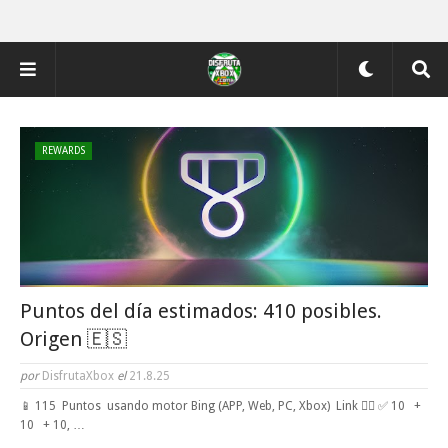
REWARDS
Puntos del día estimados: 410 posibles.
Origen 🇪🇸
por
DisfrutaXbox
el
21.8.25
📱 115 Puntos usando motor Bing (APP, Web, PC, Xbox) Link 👈🏼 ✅ 10 +
10 + 10, …